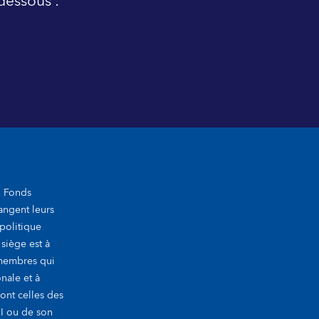
dessous :
u Fonds
hangent leurs
politique
 siège est à
membres qui
nale et à
sont celles des
MI ou de son