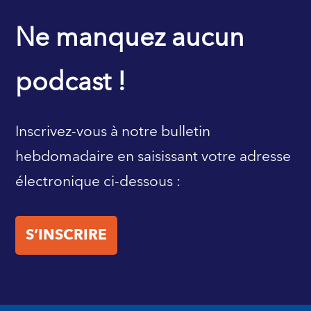
PAGE D’ACCUEIL DU FMI
Ne manquez aucun
podcast !
Inscrivez-vous à notre bulletin
hebdomadaire en saisissant votre adresse
électronique ci-dessous :
S’INSCRIRE