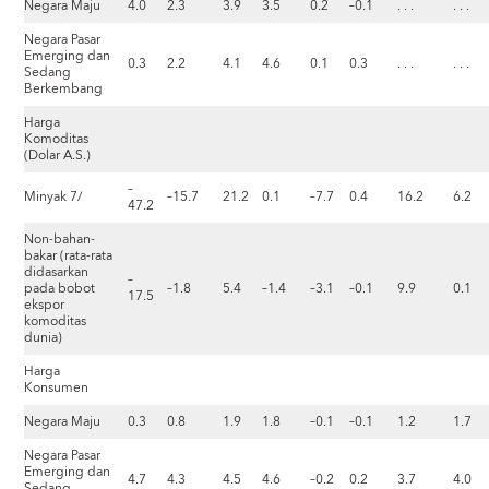
Negara Maju
4.0
2.3
3.9
3.5
0.2
–0.1
. . .
. . .
Negara Pasar
Emerging dan
0.3
2.2
4.1
4.6
0.1
0.3
. . .
. . .
Sedang
Berkembang
Harga
Komoditas
(Dolar A.S.)
–
Minyak 7/
–15.7
21.2
0.1
–7.7
0.4
16.2
6.2
47.2
Non-bahan-
bakar (rata-rata
didasarkan
–
pada bobot
–1.8
5.4
–1.4
–3.1
–0.1
9.9
0.1
17.5
ekspor
komoditas
dunia)
Harga
Konsumen
Negara Maju
0.3
0.8
1.9
1.8
–0.1
–0.1
1.2
1.7
Negara Pasar
Emerging dan
4.7
4.3
4.5
4.6
–0.2
0.2
3.7
4.0
Sedang