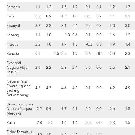
Perancis
1.1
1.2
1.5
1.7
0.1
0.1
1.2
1.7
Italia
0.8
0.9
1.3
1.0
0.5
0.2
1.1
1.1
Spanyol
3.2
3.2
3.1
2.4
0.5
0.3
3.0
3.0
Jepang
1.1
1.0
1.3
0.6
0.1
0.0
1.6
1.2
Inggris
2.2
1.8
1.7
1.5
–0.3
0.0
1.9
1.4
Kanada
0.9
1.5
2.5
1.9
0.6
–0.1
2.0
2.3
Ekonomi
Negara Maju
2.0
2.2
2.3
2.4
0.0
0.0
2.5
2.1
Lain 3/
Negara Pasar
Emerging dan
4.3
4.3
4.6
4.8
0.1
0.0
4.2
4.9
Sedang
Berkembang
Persemakmuran
Negara-Negara
–2.2
0.4
1.7
2.1
0.0
0.0
0.6
1.5
Merdeka
Rusia
–2.8
–0.2
1.4
1.4
0.0
0.0
0.3
1.5
Tidak Termasuk
–0.5
1.8
2.5
3.5
0.0
0.0
. . .
. . .