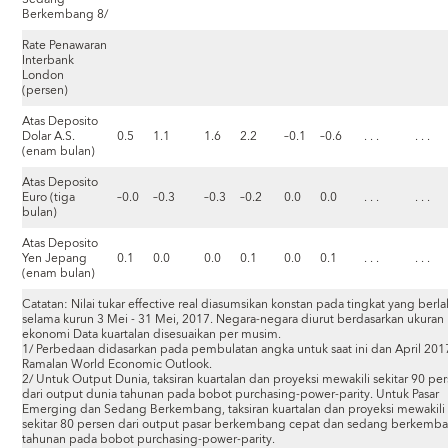
Berkembang 8/
Rate Penawaran
Interbank
London
(persen)
Atas Deposito
Dolar A.S.
0.5
1.1
1.6
2.2
–0.1
–0.6
. . .
. . .
(enam bulan)
Atas Deposito
Euro (tiga
–0.0
–0.3
–0.3
–0.2
0.0
0.0
. . .
. . .
bulan)
Atas Deposito
Yen Jepang
0.1
0.0
0.0
0.1
0.0
0.1
. . .
. . .
(enam bulan)
Catatan: Nilai tukar effective real diasumsikan konstan pada tingkat yang berl
selama kurun 3 Mei - 31 Mei, 2017. Negara-negara diurut berdasarkan ukuran
ekonomi Data kuartalan disesuaikan per musim.
1/ Perbedaan didasarkan pada pembulatan angka untuk saat ini dan April 201
Ramalan World Economic Outlook.
2/ Untuk Output Dunia, taksiran kuartalan dan proyeksi mewakili sekitar 90 pe
dari output dunia tahunan pada bobot purchasing-power-parity. Untuk Pasar
Emerging dan Sedang Berkembang, taksiran kuartalan dan proyeksi mewakili
sekitar 80 persen dari output pasar berkembang cepat dan sedang berkemb
tahunan pada bobot purchasing-power-parity.