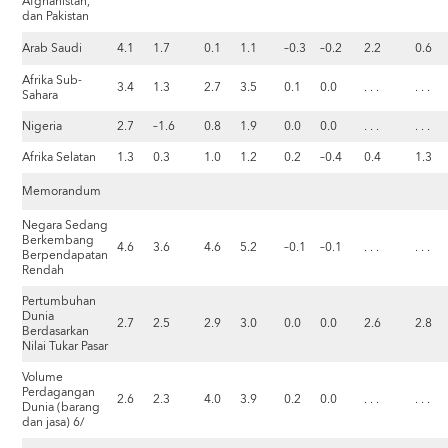
Afghanistan,
dan Pakistan
Arab Saudi
4.1
1.7
0.1
1.1
–0.3
–0.2
2.2
0.6
Afrika Sub-
3.4
1.3
2.7
3.5
0.1
0.0
. . .
. . .
Sahara
Nigeria
2.7
–1.6
0.8
1.9
0.0
0.0
. . .
. . .
Afrika Selatan
1.3
0.3
1.0
1.2
0.2
–0.4
0.4
1.3
Memorandum
Negara Sedang
Berkembang
4.6
3.6
4.6
5.2
–0.1
–0.1
. . .
. . .
Berpendapatan
Rendah
Pertumbuhan
Dunia
2.7
2.5
2.9
3.0
0.0
0.0
2.6
2.8
Berdasarkan
Nilai Tukar Pasar
Volume
Perdagangan
2.6
2.3
4.0
3.9
0.2
0.0
. . .
. . .
Dunia (barang
dan jasa) 6/