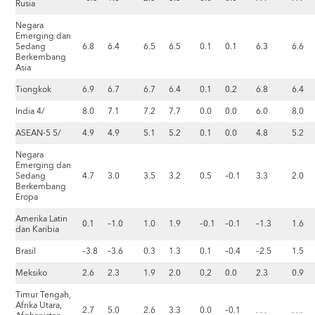
Rusia
Negara
Emerging dan
Sedang
6.8
6.4
6.5
6.5
0.1
0.1
6.3
6.6
Berkembang
Asia
Tiongkok
6.9
6.7
6.7
6.4
0.1
0.2
6.8
6.4
India 4/
8.0
7.1
7.2
7.7
0.0
0.0
6.0
8.0
ASEAN-5 5/
4.9
4.9
5.1
5.2
0.1
0.0
4.8
5.2
Negara
Emerging dan
Sedang
4.7
3.0
3.5
3.2
0.5
–0.1
3.3
2.0
Berkembang
Eropa
Amerika Latin
0.1
–1.0
1.0
1.9
–0.1
–0.1
–1.3
1.6
dan Karibia
Brasil
–3.8
–3.6
0.3
1.3
0.1
–0.4
–2.5
1.5
Meksiko
2.6
2.3
1.9
2.0
0.2
0.0
2.3
0.9
Timur Tengah,
Afrika Utara,
2.7
5.0
2.6
3.3
0.0
–0.1
. . .
. . .