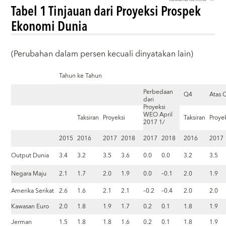
Tabel 1 Tinjauan dari Proyeksi Prospek
Ekonomi Dunia
(Perubahan dalam persen kecuali dinyatakan lain)
Tahun ke Tahun
Perbedaan
Q4
Atas 
dari
Proyeksi
WEO April
Taksiran
Proyeksi
Taksiran
Proye
2017 1/
2015
2016
2017
2018
2017
2018
2016
2017
Output Dunia
3.4
3.2
3.5
3.6
0.0
0.0
3.2
3.5
Negara Maju
2.1
1.7
2.0
1.9
0.0
–0.1
2.0
1.9
Amerika Serikat
2.6
1.6
2.1
2.1
–0.2
–0.4
2.0
2.0
Kawasan Euro
2.0
1.8
1.9
1.7
0.2
0.1
1.8
1.9
Jerman
1.5
1.8
1.8
1.6
0.2
0.1
1.8
1.9