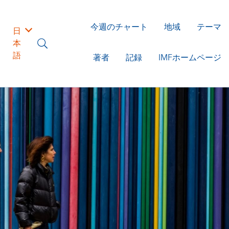
今週のチャート
地域
テーマ
日
本
語
著者
記録
IMFホームページ