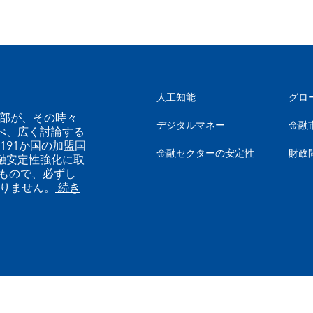
人工知能
グロ
幹部が、その時々
デジタルマネー
金融
べ、広く討論する
191か国の加盟国
金融セクターの安定性
財政
融安定性強化に取
もので、必ずし
ありません。
続き