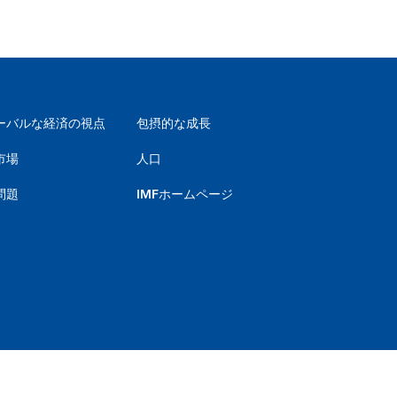
ーバルな経済の視点
包摂的な成長
市場
人口
問題
IMFホームページ