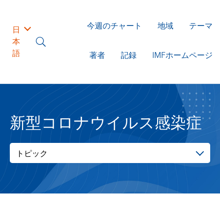
今週のチャート
地域
テーマ
日
本
語
著者
記録
IMFホームページ
新型コロナウイルス感染症
トピック