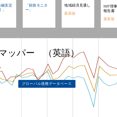
地域経済見通し
金融安定
「財政モニタ
IMF理
 」
ー」
報告書
最新版
最新版
 マッパー （英語）
ル
グローバル債務データベース