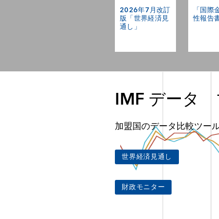
2026年7月改訂
「国際
版「世界経済見
性報告書
通し」
IMF データ
加盟国のデータ比較ツー
世界経済見通し
財政モニター