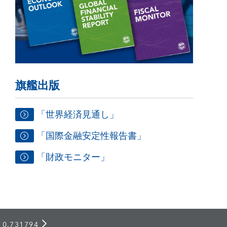
旗艦出版
「世界経済見通し」
「国際金融安定性報告書」
「財政モニター」
 0.731794
さらに詳しく