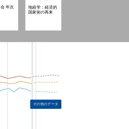
事会 年次
地経学：経済的
国家術の再来
その他のデータ