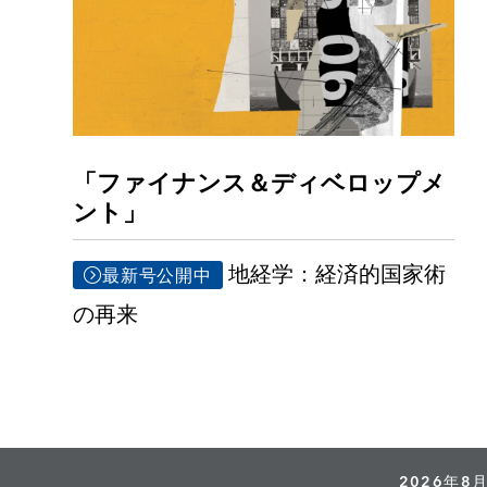
「ファイナンス＆ディベロップメ
ント」
地経学：経済的国家術
最新号公開中
の再来
2026年8