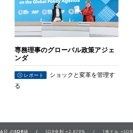
専務理事のグローバル政策アジェ
ンダ
ショックと変革を管理す
レポート
る
月6日 のSDR値
SDR金利 =
2.878%
1米ドル =
SDR