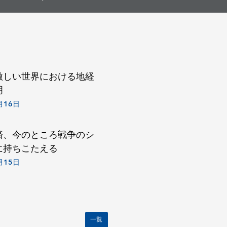
»
激しい世界における地経
明
月16日
済、今のところ戦争のシ
に持ちこたえる
月15日
一覧