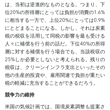
は、当初は逆進的なものとなる。つまり、下
位
20%
の所得層にとっては負担が消費の
1.6%
に相当する一方で、上位
20%
にとっては
0.9%
にとどまることになる。しかし、それは炭素
税の税収を活用して同税の影響を最も受ける
人々に補償を行う前の話だ。下位
40%
の所得
層に対する補償を行う場合でも、当該税収の
25%
しか必要としないと考えられる。残りの
税収は、クリーンインフラ支出といったその
他の生産的投資や、雇用関連で負担が重たい
税の軽減に充当することができるだろう。
競争力の維持
米国の気候計画では、国境炭素調整も提案さ