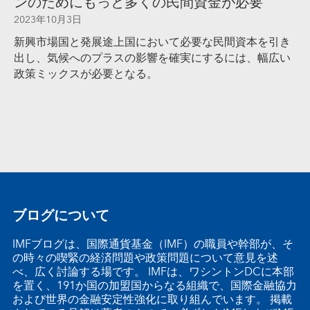
ンのためにもっと多くの民間資金が必要
2023年10月3日
新興市場国と発展途上国において必要な民間資本を引き
出し、気候へのプラスの影響を確実にするには、幅広い
政策ミックスが必要となる。
ブログについて
IMFブログは、国際通貨基金（IMF）の職員や幹部が、そ
の時々の喫緊の経済問題や政策問題について意見を述
べ、広く討論する場です。 IMFは、ワシントンDCに本部
を置く、191か国の加盟国からなる組織で、国際金融協力
および世界の金融安定性強化に取り組んでいます。 掲載