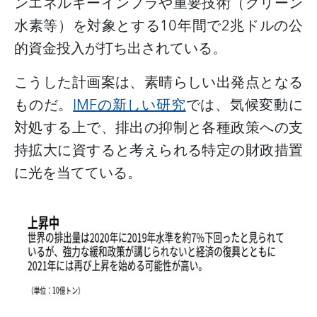
ンエネルギーインフラや重要技術（グリーン
水素等）を対象とする
10
年間で
2
兆ドルの公
的資金投入が打ち出されている。
こうした計画案は、素晴らしい出発点となる
ものだ。
IMF
の新しい研究
では、気候変動に
対処する上で、排出の抑制と各種政策への支
持拡大に資すると考えられる特定の財政措置
に光を当てている。