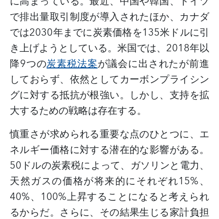
に高まっている。最近、中国や韓国、ドイツ
で排出量取引制度が導入されたほか、カナダ
では
2030
年までに炭素価格を
135
米ドルに引
き上げようとしている。米国では、
2018
年以
降
9
つの
炭素税法案
が議会に出されたが前進
しておらず、依然としてカーボンプライシン
グに対する抵抗が根強い。しかし、支持を拡
大するための戦略は存在する。
慎重さが求められる重要な点のひとつに、エ
ネルギー価格に対する潜在的な影響がある。
50
ドルの炭素税によって、ガソリンと電力、
天然ガスの価格が将来的にそれぞれ
15%
、
40%
、
100%
上昇することになると考えられ
るからだ。さらに、その結果生じる家計負担