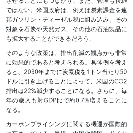
させることにもつながり、また、管理も複雑
ではない。
米国政府は、例えば炭素課金を連
邦ガソリン・ディーゼル税に組み込み、その
対象を石炭や天然ガス、その他の石油製品に
も拡大することができるだろう。
そのような政策は、排出削減の観点から非常
に効果的であると考えられる。具体例を考え
ると、
2030
年までに炭素税を
1
トン当たり
50
ドルに引き上げることによって、米国の
CO2
排出は
22%
減少することになる。さらに、毎
年の歳入も対
GDP
比で約
0.7%
増えることに
なる。
カーボンプライシングに関する機運が国際的