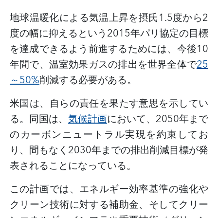
地球温暖化による気温上昇を摂氏
1.5
度から
2
度の幅に抑えるという
2015
年パリ協定の目標
を達成できるよう前進するためには、今後
10
年間で、温室効果ガスの排出を世界全体で
25
～
50%
削減する必要がある。
米国は、自らの責任を果たす意思を示してい
る。同国は、
気候計画
において、
2050
年まで
のカーボンニュートラル実現を約束してお
り、間もなく
2030
年までの排出削減目標が発
表されることになっている。
この計画では、エネルギー効率基準の強化や
クリーン技術に対する補助金、そしてクリー