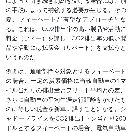
によって引き続き制約を受ける場合には、別
の手段によって補強する必要が生じる。その
際、フィーベートが有望なアプローチとな
る。これは、
CO2
排出率の高い製品や活動に
料金（フィー）を課し、
CO2
排出率の低い製
品や活動には払戻金（リベート）を支払うと
いうものだ。
例えば、運輸部門を対象とするフィーベート
の場合、一定の炭素価格に当該自動車の
1
マ
イル当たりの排出量とフリート平均との差、
さらに自動車の平均生涯走行距離をかけたも
のに等しい税金を新車に課すことになる。シ
ャドープライスを
CO2
排出
1
トン当たり
200
ドルとするフィーベートの場合、電気自動車