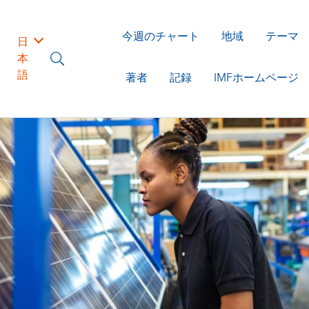
今週のチャート
地域
テーマ
日
本
語
著者
記録
IMFホームページ