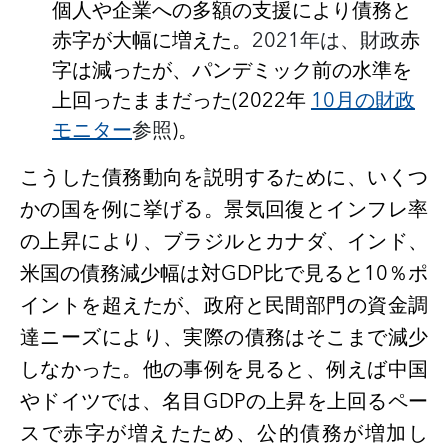
個人や企業への多額の支援により債務と
赤字が大幅に増えた。
2021年は、財政
赤
字は減ったが、パンデミック前の水準を
上回ったままだった
(
2022年
10月の財政
モニター
参照
)。
こうした債務動向を説明するために、いくつ
かの国を例に挙げる。景気回復とインフレ率
の上昇により、ブラジルとカナダ、インド、
米国の債務減少幅は対
GDP比で見ると10％ポ
イントを超えたが、政府と民間部門の資金調
達ニーズにより、実際の債務はそこまで減少
しなかった。他の事例を見ると、例えば中国
やドイツでは、名目GDPの上昇を上回るペー
スで赤字が増えたため、公的債務が増加し