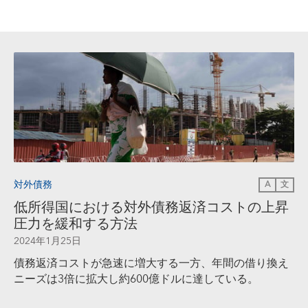
対外債務
A
文
低所得国における対外債務返済コストの上昇
圧力を緩和する方法
2024年1月25日
債務返済コストが急速に増大する一方、年間の借り換え
ニーズは
3倍に拡大し約600億ドルに達している。