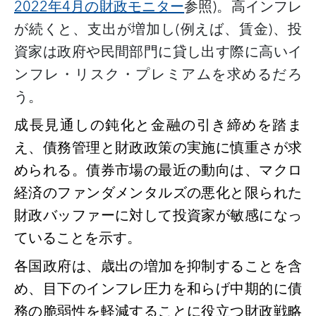
2022年4月の財政モニター
参照
)。高インフレ
が続くと、支出が増加し(例えば、賃金)、投
資家は政府や民間部門に貸し出す際に高いイ
ンフレ・リスク・プレミアムを求めるだろ
う。
成長見通しの鈍化と金融の引き締めを踏ま
え、債務管理と財政政策の実施に慎重さが求
められる。債券市場の最近の動向は、マクロ
経済のファンダメンタルズの悪化と限られた
財政バッファーに対して投資家が敏感になっ
ていることを示す。
各国政府は、歳出の増加を抑制することを含
め、目下のインフレ圧力を和らげ中期的に債
務の脆弱性を軽減することに役立つ財政戦略