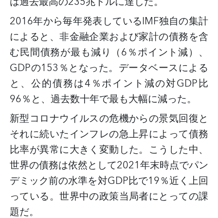
は過去最高の
235兆ドルに達した。
2016年から毎年発表しているIMF独自の集計
によると、非金融企業および家計の債務を含
む民間債務が最も減り（6％ポイント減）、
GDPの153％となった。データベースによる
と、公的債務は4％ポイント減の対GDP比
96％と、過去数十年で最も大幅に減った。
新型コロナウイルスの危機からの景気回復と
それに続いたインフレの急上昇によって債務
比率が異常に大きく変動した。こうした中、
世界の債務は依然として
2021年末時点でパン
デミック前の水準を
対
GDP
比で
19％
近く
上回
っている。世界中の政策当局者にとっての課
題だ。