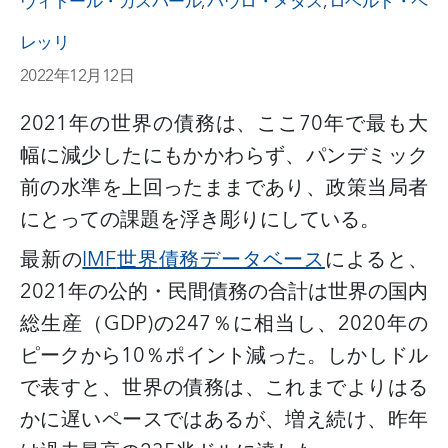
ヴィトール・ガスパール
,
パウロ・メダス
,
ロベルト・ペ
レッリ
2022年12月12日
2021年の世界の債務は、ここ70年で最も大
幅に減少したにもかかわらず、パンデミック
前の水準を上回ったままであり、政策当局者
にとっての課題を浮き彫りにしている。
最新の
IMF
世界
債務データベース
によると、
2021年の公的・民間債務の合計は世界の国内
総生産（GDP)の247％に相当し、2020年の
ピークから10％ポイント減っ
た。
しかしドル
で表すと、世界の債務は、これまでよりはる
かに遅いペースではあるが、増え続け、昨年