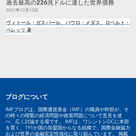
過去最高の226兆ドルに達した世界債務
2021年12月15日
ヴィトール・ガスパール、パウロ・メダス、ロベルト・
ペレッリ
著
ブログについて
IMFブログは、国際通貨基金（IMF）の職員や幹部が、そ
の時々の喫緊の経済問題や政策問題について意見を述
べ、広く討論する場です。 IMFは、ワシントンDCに本部
を置く、191か国の加盟国からなる組織で、国際金融協力
および世界の金融安定性強化に取り組んでいます。 掲載