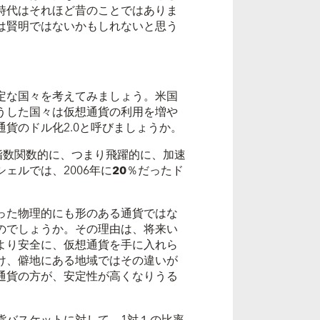
時代はそれほど昔のことではありま
は賢明ではないかもしれないと思う
定な国々を考えてみましょう。米国
うした国々は仮想通貨の利用を増や
貨のドル化2.0と呼びましょうか。
指数関数的に、つまり飛躍的に、加速
ェルでは、2006年に
20
％
だったド
った物理的にも形のある通貨ではな
のでしょうか。その理由は、将来い
より安全に、仮想通貨を手に入れら
け、僻地にある地域ではその違いが
通貨の方が、安定性が高くなりうる
バスケットに対して、1対１の比率