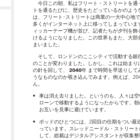
今日この朝、私はフリート・ストリートを通
トを通るたびに、歴史をたどっているかのよう
は、フリート･ストリートは商業の一大中心地
多くがインターネット上に移ってしまっていま
ィッカーテープ機が並び、記者たちが夕刊を飾
けるようになりました。この世界もまた、大部
まいました。
そして、ロンドンのここシティで活動する銀
のことが変わりました。しかし、これは始まり
の針を回して、
2040
年
まで時間を早送りしてみ
うなものなのか覗き込んでみます。例えば、20
ん。
車は消え去りました。というのも、人々は空
ローンで移動するようになったからです。朝
お互いを見事に避けています。
ポッドのひとつには、2回目の任期をつい最
っています。スレッドニードル・ストリート
して、総裁はデジタルアシスタントが収集整