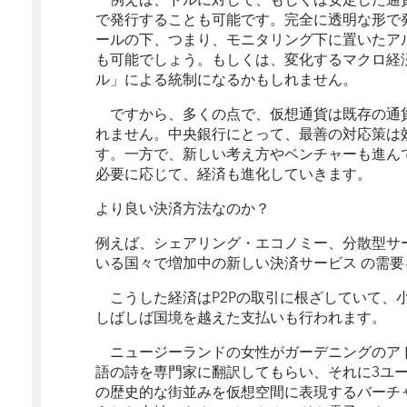
で発行することも可能です。完全に透明な形で
ールの下、つまり、モニタリング下に置いたア
も可能でしょう。もしくは、変化するマクロ経
ル」による統制になるかもしれません。
ですから、多くの点で、仮想通貨は既存の通
れません。中央銀行にとって、最善の対応策は
す。一方で、新しい考え方やベンチャーも進ん
必要に応じて、経済も進化していきます。
より良い決済方法なのか？
例えば、シェアリング・エコノミー、分散型サ
いる国々で増加中の
新しい決済サービス
の需要
こうした経済はP2Pの取引に根ざしていて、
しばしば国境を越えた支払いも行われます。
ニュージーランドの女性がガーデニングのアド
語の詩を専門家に翻訳してもらい、それに3ユ
の歴史的な街並みを仮想空間に表現するバーチ