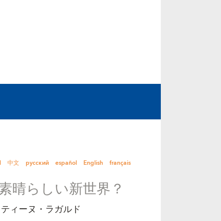
ا
中文
русский
español
English
français
 素晴らしい新世界？
スティーヌ・ラガルド