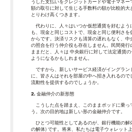
うした支払いをクレジットカードや電子マネー
額の取引に対して生じる手数料の額が比較的大
とりわけ高くつきます。
代わりに、人々はいつか仮想通貨を好むよう
も、現金と同じコストで、現金と同じ便利さを
からです。決済リスクも清算の遅れもなく、中
の照合を行う仲介役も存在しません。民間発行
ままだと、人々は
中央銀行に
対して法定通貨の
ようになるかもしれません。
ですから、新しいサービス経済がイングラン
に、皆さんはそれを部屋の中へ招き入れるので
流動性を提供するのでしょうか。
2.
金融仲介の新形態
こうした点を踏まえ、このままポッドに乗って
う。次の目的地は新しい形の金融仲介です。
ひとつ可能性としてあるのが、銀行機能の解体
の解体) です。将来、私たちは電子ウォレット