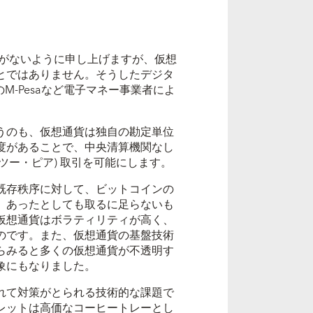
がないように申し上げますが、仮想
とではありません。そうしたデジタ
アのM-Pesaなど電子マネー事業者によ
うのも、仮想通貨は独自の勘定単位
度があることで、中央清算機関なし
・ツー・ピア) 取引を可能にします。
既存秩序に対して、ビットコインの
、あったとしても取るに足らないも
仮想通貨はボラティリティが高く、
のです。また、仮想通貨の基盤技術
らみると多くの仮想通貨が不透明す
象にもなりました。
れて対策がとられる技術的な課題で
レットは高価なコーヒートレーとし