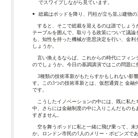
でスワイプしながら見ています。
総裁はポッドを降り、円柱が立ち並ぶ建物の
すると、そこで総裁を迎えるのは誰でしょう
テーブルを囲んで、取りうる政策について議論
も、知性を持った機械が意思決定を行い、金利
しょうか。
言い換えるならば、
これからの時代にフィン
のでしょうか。今日の基調講演ではこの問題に
3種類の技術革新がもたらすかもしれない影響
す。この3つの技術革新とは、
仮想通貨
と
金融
です。
こうしたイノベーションの中には、既に私た
中、さらには金融制度の中に入りこんだものも
すぎません。
空を舞うポッドに私と一緒に飛び乗って、未
か。ロンドン市民の1人のメリー・ポピンズで