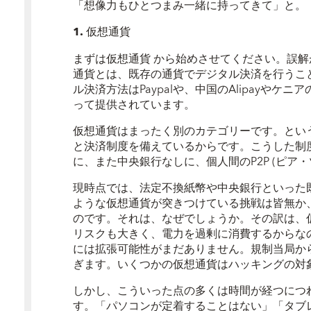
「想像力もひとつまみ一緒に持ってきて」と。
1.
仮想通貨
まずは
仮想通貨
から始めさせてください。誤解
通貨とは、既存の通貨でデジタル決済を行うこ
ル決済方法はPaypalや、中国のAlipayやケニ
って提供されています。
仮想通貨はまったく別のカテゴリーです。とい
と決済制度を備えているからです。こうした制
に、また中央銀行なしに、個人間のP2P (ピア
現時点では、法定不換紙幣や中央銀行といった
ような仮想通貨が突きつけている挑戦は皆無か
のです。それは、なぜでしょうか。その訳は、
リスクも大きく、電力を過剰に消費するからな
には拡張可能性がまだありません。規制当局か
ぎます。いくつかの仮想通貨はハッキングの対
しかし、こういった点の多くは時間が経つにつ
す。「パソコンが定着することはない」「タブ