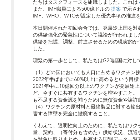
たちはタスクフォースを組織しました。これは
また、IMF職員による500億ドルの
提案
で示さ
IMF、WHO、WTOが設定した優先事項の推進
本日開催された初回会合では、発展途上国を対
の供給強化の緊急性について議論が行われまし
供給を把握、調整、前進させるための現実的か
した。
喫緊の第一歩として、私たちはG20諸国に対し
（1）どの国においても人口に占めるワクチン接種
2022年半ばまでに60%以上に高めるという目
2021年中に10億回分以上のワクチンが発展
ど、今すぐに共有するワクチンを増やすこと。（
も不足する資金源を補うために無償資金や譲許
（4）ワクチンの原材料と最終製品に対する輸
害する障壁を完全に撤廃すること。
くわえて、透明性向上のために、私たちはワク
量、契約、（寄付分も含めた）供給状況、流通
を対象に取りまとめ、共有する国別データ一覧