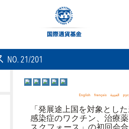
ス
NO. 21/201
English
français
العربية
рус
「発展途上国を対象とした
感染症のワクチン、治療薬
スクフォース」の初回会合