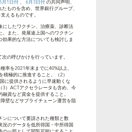
6月1日付
、
6月3日付
の共同声明、
れたものを含め、世界銀行グループ、
を支えるものです。
象にしたワクチン、治療薬、診断法
た。また、発展途上国へのワクチン
つ効果的な方法についても検討しま
て次の呼びかけを行っています。
率を2021年末までに40%以上、
標を積極的に推進すること。（2）
途上国に提供されるように早速動くな
3）ACTアクセラレータも含め、今
的融資など資金を提供すること。
出障壁などサプライチェーン運営を阻
チンについて要請された種類と数
状況のデータを低所得国・中所得国
表の一部として閲覧可能にすること