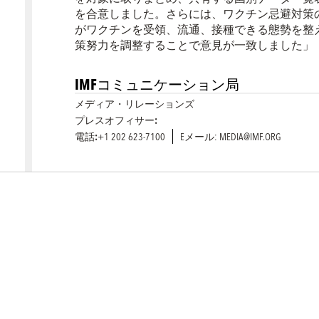
を合意しました。さらには、ワクチン忌避対策
がワクチンを受領、流通、接種できる態勢を整
策努力を調整することで意見が一致しました」
IMFコミュニケーション局
メディア・リレーションズ
プレスオフィサー:
電話:
+1 202 623-7100
Eメール: MEDIA@IMF.ORG