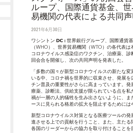
ループ、国際通貨基金、世
易機関の代表による共同声
2021年6月30日
ワシントン
DC
:
世界銀行グループ、国際通貨基
（WHO）、世界貿易機関（WTO）の各代表は
コロナウイルス感染症のワクチン、治療薬、診
回会合を開催し、次の共同声明を発表した。
「多数の国々が新型コロナウイルスの新たな変
いる中、コロナ禍を世界的に収束させ、発展を
チン普及の重要性がさらに高まっています。発
療薬、診断法、供給支援が限られている点を私
禍が一層の人的犠牲を生み出さないように、ま
ースに見られる格差の拡大を阻止するためには
新型コロナウイルス対策となる医療ツールの発
進させる上での貢献を行うこと、また、主たる
各国のリーダーからの協力を取り付けることを