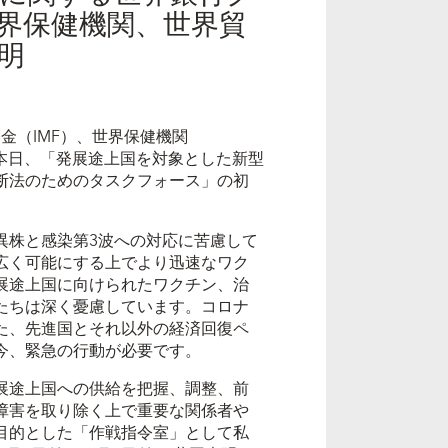
界保健機関、世界貿
明
金（IMF）、世界保健機関
本日、「発展途上国を対象とした新型
断法のためのタスクフォース」の初
異株と感染第3波への対応に苦慮して
広く可能にする上でより迅速なワク
展途上国に向けられたワクチン、治
たちは深く憂慮しています。コロナ
た、先進国とそれ以外の経済回復ペ
今、緊急の行動が必要です。
展途上国への供給を把握、調整、前
障害を取り除く上で重要な関係者や
目的とした「作戦指令室」として私