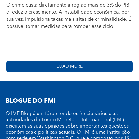
O crime custa diretamente à região mais de 3% do PIB
e reduz o crescimento. A instabilidade econômica, por
sua vez, impulsiona taxas mais altas de criminalidade. É
possível tomar medidas para romper esse ciclo.
LOAD MORE
BLOGUE DO FMI
O IMF Blog é um fórum onde os funcionários e as
autoridades do Fundo Monetário Internacional (FMI)
discutem as suas opiniões sobre importantes questões
económicas e políticas actuais. O FMI é uma instituição
com sede em Washington D.C. que é composto por 191