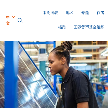
本周图表
地区
专题
作者
中
文
档案
国际货币基金组织