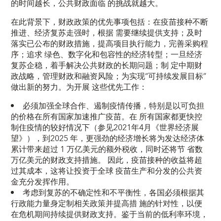
的时间越长，公共财政面临 的挑战就越大。
在此背景下，财政政策的优先事项包括：在疫苗接种不断
推进、经济复苏走强时，根据 需要继续提供支持；及时
落实已公布的财政措施，提高项目执行能力，完善采购程
序；追求 绿色、数字化和包容性的经济转型；一旦经济
复苏企稳，着手解决公共财政的长期问题；制 定中期财
政战略，管理财政和融资风险；为实现“可持续发展目标”
做出新的努力。为开展 这些优先工作：
必须加强全球合作、遏制疫情传播，特别是以可负担
的价格在所有国家加速推广疫苗。在 所有国家都更快控
制住疫情的较好情况下（参见2021年4月《世界经济展
望》），到2025 年，更强劲的经济增长将为发达经济体
累计带来超过 1 万亿美元的额外税收，同时还将节 省数
万亿美元的财政支持措施。 因此，疫苗接种的收益将超
过其成本，这将让投资于全球 疫苗生产和分发的公共资
金充分发挥作用。
考虑到复苏的不确定性和不平衡性，各国必须根据其
行政能力量身定制相关政策并提高措 施的针对性，以便
在危机期间持续提供财政支持。鉴于当前的低利率环境，