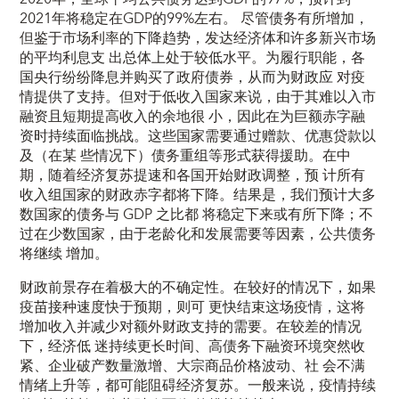
2021年将稳定在GDP的99%左右。 尽管债务有所增加，
但鉴于市场利率的下降趋势，发达经济体和许多新兴市场
的平均利息支 出总体上处于较低水平。为履行职能，各
国央行纷纷降息并购买了政府债券，从而为财政应 对疫
情提供了支持。但对于低收入国家来说，由于其难以入市
融资且短期提高收入的余地很 小，因此在为巨额赤字融
资时持续面临挑战。这些国家需要通过赠款、优惠贷款以
及（在某 些情况下）债务重组等形式获得援助。在中
期，随着经济复苏提速和各国开始财政调整，预 计所有
收入组国家的财政赤字都将下降。结果是，我们预计大多
数国家的债务与 GDP 之比都 将稳定下来或有所下降；不
过在少数国家，由于老龄化和发展需要等因素，公共债务
将继续 增加。
财政前景存在着极大的不确定性。在较好的情况下，如果
疫苗接种速度快于预期，则可 更快结束这场疫情，这将
增加收入并减少对额外财政支持的需要。在较差的情况
下，经济低 迷持续更长时间、高债务下融资环境突然收
紧、企业破产数量激增、大宗商品价格波动、社 会不满
情绪上升等，都可能阻碍经济复苏。一般来说，疫情持续