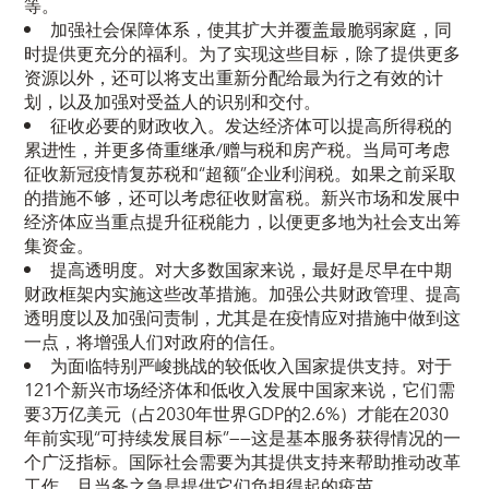
等。
加强社会保障体系，使其扩大并覆盖最脆弱家庭，同
时提供更充分的福利。为了实现这些目标，除了提供更多
资源以外，还可以将支出重新分配给最为行之有效的计
划，以及加强对受益人的识别和交付。
征收必要的财政收入。发达经济体可以提高所得税的
累进性，并更多倚重继承/赠与税和房产税。当局可考虑
征收新冠疫情复苏税和“超额”企业利润税。如果之前采取
的措施不够，还可以考虑征收财富税。新兴市场和发展中
经济体应当重点提升征税能力，以便更多地为社会支出筹
集资金。
提高透明度。对大多数国家来说，最好是尽早在中期
财政框架内实施这些改革措施。加强公共财政管理、提高
透明度以及加强问责制，尤其是在疫情应对措施中做到这
一点，将增强人们对政府的信任。
为面临特别严峻挑战的较低收入国家提供支持。对于
121个新兴市场经济体和低收入发展中国家来说，它们需
要3万亿美元（占2030年世界GDP的2.6%）才能在2030
年前实现“可持续发展目标”——这是基本服务获得情况的一
个广泛指标。国际社会需要为其提供支持来帮助推动改革
工作，且当务之急是提供它们负担得起的疫苗。