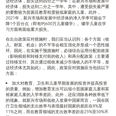
达经济体，损失达到四分之一学年；在新兴市场和发展中
经济体，损失达到二分之一学年。其中，遭受损失最严重
的要数较为贫困且教育程度较低家庭的儿童。此外，
2021年，新兴市场和发展中经济体的净入学率可能会下
降1个百分点（即有约600万儿童辍学）。辍学儿童在学
习方面将面临重大损失。
在出台政策应对措施时，我们应当认识到：各个方面（收
入、财富、机会）的不平等会相互强化并形成一个恶性循
环。因此，在实施干预措施时，必须综合运用分配前政策
（影响税前和转移支付前的收入）和再分配政策（主要通
过转移支付、其次通过税收来减少市场收入的不平等，发
达经济体尤其如此）。因此，政策应对措施应当包括以下
方面：
加大对教育、卫生和儿童早期发展的投资并提高投资
的质量。例如，增加教育支出可以缩小贫困家庭儿童和富
裕家庭儿童的入学率差距。此外，还应消除各种效率低下
的现象。就新兴市场和低收入发展中国家而言，一国在医
疗卫生领域的支出效率与表现最好国家的差距在8%至
11%之间，而在教育领域的支出效率差距在25%至50%不