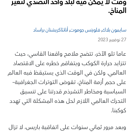
وقت لا يمكن فيه لبلد واحد التصدي لتغير
المناخ.
سايمون بلاك
,
فلورنس جوموت
,
أنانثاكريشنان براساد
27 نوفمبر 2023
عاما تلو الآخر، تتضح ملامح واقعنا القاسي، حيث
تتزايد حرارة الكوكب ويتفاقم خطره على الاقتصاد
العالمي. ولكن في الوقت الذي يستيقظ فيه العالم
على حجم أزمة المناخ، تقوض التوترات الجغرافية–
السياسية ومخاطر التشرذم قدرتنا على تنسيق
التحرك العالمي اللازم لحل هذه المشكلة التي تهدد
كوكبنا.
وبعد مرور ثماني سنوات على اتفاقية باريس، لا تزال