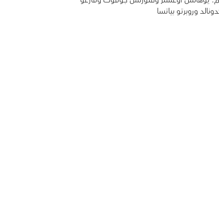
م: يوهانِّس أوغستر وفلورنس جوموت ومارغو
ونالد وروبرتو بياتسا