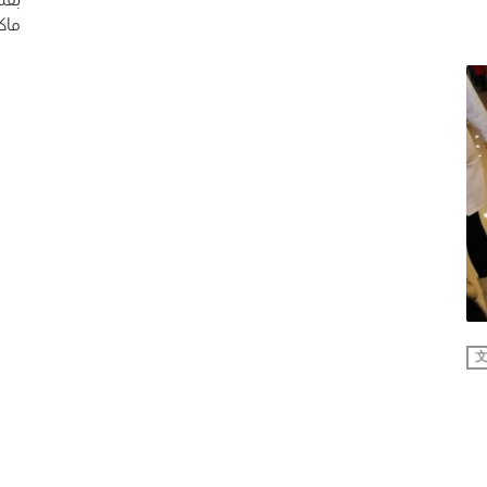
بقل
ماكد