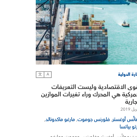
ارة الدولية
文
A
وى الاقتصادية وليست التعريفات
مركية هي المحرك وراء تغيرات الموازين
جارية
انِّس أوغستر
,
فلورنس جوموت
,
مارغو ماكدونالد
,
تو بياتسا