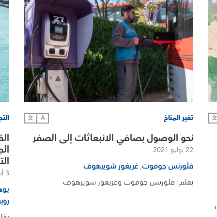
تغير المناخ
التج
文
A
نحو الوصول بصافي الانبعاثات إلى الصفر
الق
الج
22 يوليو 2021
الت
فلورنس جوموت
,
غريغور شويرهوف
3 أبريل 2019
بقلم: فلورنس جوموت وغريغور شويرهوف
يوه
روبر