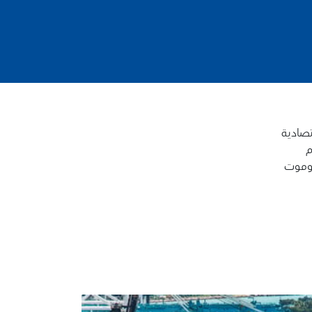
تصادية
م
جوموت