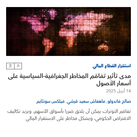
استقرار القطاع المالي
文
A
مدى تأثير تفاقم المخاطر الجغرافية-السياسية على
أسعار الأصول
14 أبريل 2025
,
,
صالح فاندولو
ماهفاش سعيد قرشي
فيلكس سونثايم
تفاقم التوترات يمكن أن يلحق ضررا بأسواق الأسهم، ويزيد تكاليف
الاقتراض الحكومي، ويشكل مخاطر على الاستقرار المالي