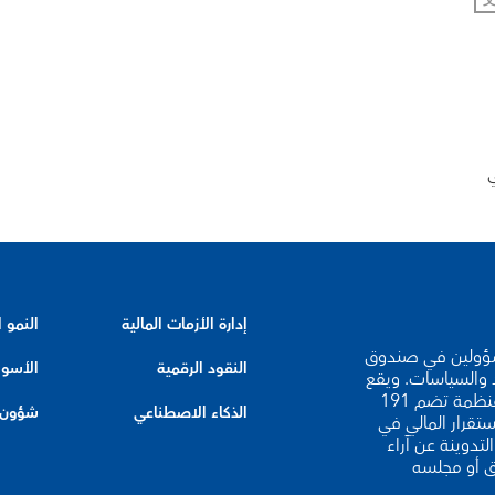
ي
إدارة الأزمات المالية
النمو 
لخبراء والمسؤولين في صندوق
النقود الرقمية
الأسوا
د والسياسات. ويقع
مقر صندوق النقد الدولي في واشنطن العاصمة، وهو منظمة تضم 191
الذكاء الاصطناعي
شؤون ا
ستقرار المالي في
لتدوينة عن آراء
ق أو مجلسه