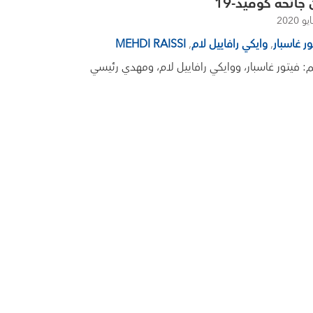
جائحة كوفيد-19
ور غاسبار
,
وايكي رافاييل لام
,
MEHDI RAISSI
م: فيتور غاسبار، ووايكي رافاييل لام، ومهدي رئيسي