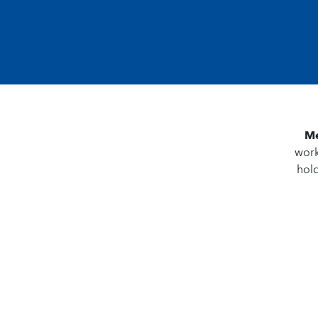
Me
work
hold