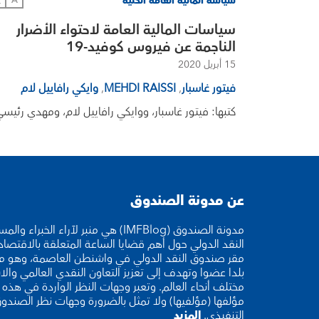
سياسة المالية العامة الكلية
文
A
سياسات المالية العامة لاحتواء الأضرار
الناجمة عن فيروس كوفيد-19
15 أبريل 2020
فيتور غاسبار
,
MEHDI RAISSI
,
وايكي رافاييل لام
كتبها: فيتور غاسبار، ووايكي رافاييل لام، ومهدي رئيس
عن مدونة الصندوق
مدونة الصندوق (IMFBlog) هي منبر لآراء ا
النقد الدولي حول أهم قضايا الساعة المتعلقة بالاقتصا
بلدا عضوا وتهدف إلى تعزيز التعاون النقدي العالمي والا
مختلف أنحاء العالم. وتعبر وجهات النظر الواردة في هذه ا
مؤلفها (مؤلفيها) ولا تمثل بالضرورة وجهات نظر الصندو
التنفيذي.
المزيد