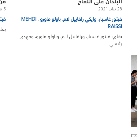
البلدان على اللقاح
من 
28 يناير 2021
5 مايو 2020
فيتور غاسبار
,
وايكي رافاييل لام
,
باولو ماورو
,
MEHDI
فيت
RAISSI
بقل
بقلم: فيتور غاسبار، ورافاييل لام، وباولو ماورو، ومهدي
رئيسي