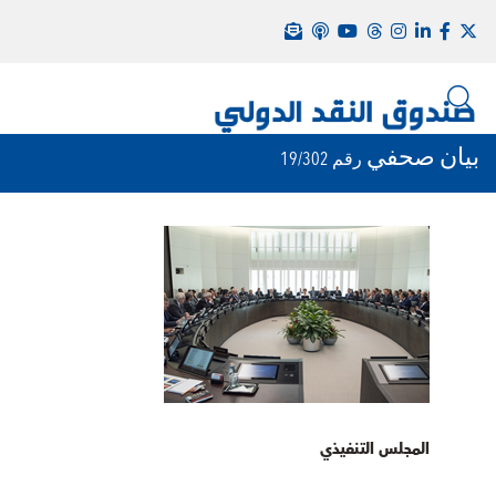
بيان صحفي
رقم 19/302
المجلس التنفيذي