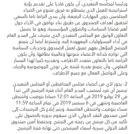
ورئيسا لمجلسه التنفيذي، أن يكون قادرا على تقديم رؤية
استراتيجية للعمل الذي يضطلع به فريق متنوع من الخبراء
المخلصين ذوي المهارات الرفيعة، وأن يبدي التزاما تاما بالسعي
لتحقيق أهداف الصندوق عن طريق بناء توافق في الآراء حول
أهم قضايا السياسات والشؤون المؤسسية، وهو ما يشمل
التعاون الوثيق مع المجلس التنفيذي الذي يشرف على المدير العام
في أداء المسؤوليات المعهودة إليه. ويُشترَط أيضا أن يتمتع
المرشح المؤهل بفهم عميق لعمل الصندوق وتحديات السياسة
التي تواجه بلدانه الأعضاء بتنوعها وعالمية نطاقها، وأن يكون
التزامه تاما بالتعاون متعدد الأطراف، وتقديره كبيرا لهذا المسار
التعاوني، وأن يتمتع بقدرة مُثبتة على توخي الموضوعية والحياد،
وعلى التواصل الفعال مع جميع الأطراف.
2- يجوز لأي من أعضاء مجلس المحافظين أو المجلس التنفيذي
ترشيح أي فرد لمنصب المدير العام أثناء فترة الترشيح التي تبدأ
في 29 يوليو 2019 في الساعة 12:01 صباحا بتوقيت واشنطن
العاصمة وتنتهي في 6 سبتمبر 2019 في تمام الساعة 11:59
مساء بتوقيت واشنطن العاصمة. ويتم إبلاغ كل الترشيحات إلى
أمين صندوق النقد الدولي، الذي سيقوم بدوره بالحصول على
تأكيد من كل مرشح عن رغبته في الترشح. ويحتفظ أمين صندوق
النقد الدولي بسرية أسماء المرشحين حتى نهاية فترة الترشيح.