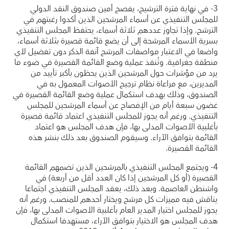
3- في نهاية فترة الترشيح، يفصح أمين صندوق النقد الدولي
للمجلس التنفيذي عن أسماء المرشحين الذين أكدوا رغبتهم في
الترشح. وإذا تجاوز عددهم ثلاثة أسماء، يحتفظ المجلس التنفيذي
بسرية الأسماء المرشحة إلى أن يضع قائمة قصيرة بثلاثة أسماء،
واضعا في الاعتبار مواصفات المرشح آنفة الذكر دون تفضيل لأي
منطقة جغرافية. وتُنفذ عملية وضع القائمة القصيرة في ضوء ما
يرد من مؤشرات حول المرشحين الذين يحظون بأكبر تأييد من
المديرين، مع مراعاة نظام ترجيح الأصوات المعمول به في
الصندوق، وذلك بهدف استكمال عملية وضع القائمة القصيرة في
غضون سبعة أيام من الإفصاح عن أسماء المرشحين للمجلس
التنفيذي. ورغم أنه يجوز للمجلس التنفيذي اعتماد قائمة قصيرة
بأغلبية الأصوات المدلى بها، فإن هدف المجلس هو اعتماد
القائمة بتوافق الآراء. وسيقوم الصندوق بعد ذلك بنشر هذه
القائمة القصيرة.
4- ويجتمع المجلس التنفيذي بالمرشحين الذين تضمهم القائمة
القصيرة (أو كل المرشحين إذا كان العدد أقل من أربعة) في
واشنطن العاصمة. وبعد ذلك، يعقد المجلس التنفيذي اجتماعا
يناقش فيه مميزات كل مرشح ويختار أحدهم للمنصب. ورغم أنه
يجوز للمجلس اختيار المدير العام بأغلبية الأصوات المدلى بها، فإن
هدف المجلس هو الاختيار بتوافق الآراء، مستهدفا استكمال