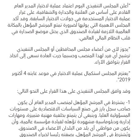
"أعلن المجلس التنفيذي اليوم اعتماد عملية لاختيار المدير العام
القادم على أساس من العلنية والجدارة والشفافية، على غرار
عملية الاختيار المستخدمة في جولات الاختيار السابقة. وقد أكد
المجلس الأهمية التي يوليها لضرورة تمتع المرشح المؤهل بالمكانة
العالمية اللازمة لقيادة الصندوق الذي يحتل موضع الصدارة في
قلب النظام المالي العالمي.
"يجوز لأي من أعضاء مجلس المحافظين أو المجلس التنفيذي
ترشيح أي فرد لهذا المنصب وحسبما جرت العادة نسعى إلى اتخاذ
القرار بتوافق الآراء.
"يعتزم المجلس استكمال عملية الاختيار في موعد غايته 4 أكتوبر
2019".
وقد وافق المجلس التنفيذي على هذا القرار على النحو التالي:
1- يشترط في المرشح المؤهل لمنصب المدير العام أن يكون
صاحب سجل بارز في صنع السياسات الاقتصادية على مستويات
المسؤولية العليا. وينبغي أن يتمتع بخلفية مهنية متميزة، ومهارات
إدارية ودبلوماسية مشهودة تؤهله لقيادة مؤسسة عالمية، وأن
يكون من مواطني أي بلد من البلدان الأعضاء في الصندوق.
ويُشترط في المرشح المؤهل، بصفته رئيسا لخبراء الصندوق