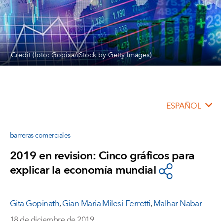
Credit (foto: Gopixa/iStock by Getty Images)
ESPAÑOL
barreras comerciales
2019 en revision: Cinco gráficos para
explicar la economía mundial
Gita Gopinath
,
Gian Maria Milesi-Ferretti
,
Malhar Nabar
18 de diciembre de 2019