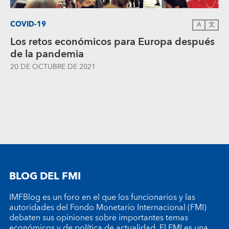
COVID-19
A
文
Los retos económicos para Europa después
de la pandemia
20 DE OCTUBRE DE 2021
BLOG DEL FMI
IMFBlog es un foro en el que los funcionarios y las
autoridades del Fondo Monetario Internacional (FMI)
debaten sus opiniones sobre importantes temas
económicos y de política de actualidad. El FMI es una