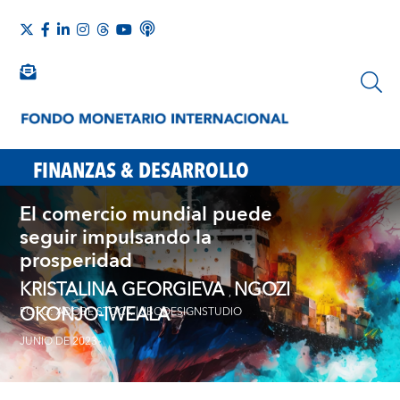
FINANZAS & DESARROLLO
El comercio mundial puede
seguir impulsando la
prosperidad
KRISTALINA GEORGIEVA
NGOZI
,
OKONJO-IWEALA
FOTO: ADOBE STOCK | JBQDESIGNSTUDIO
JUNIO DE 2023