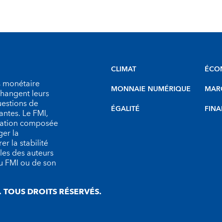
CLIMAT
ÉCO
s monétaire
MONNAIE NUMÉRIQUE
MARC
échangent leurs
uestions de
ÉGALITÉ
FINA
antes. Le FMI,
isation composée
er la
r la stabilité
les des auteurs
du FMI ou de son
 TOUS DROITS RÉSERVÉS.