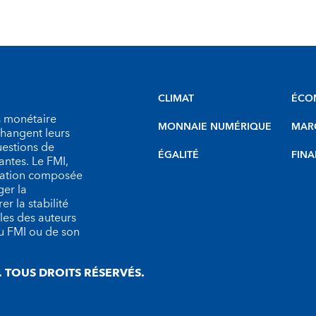
CLIMAT
ÉCO
s monétaire
MONNAIE NUMÉRIQUE
MARC
échangent leurs
uestions de
ÉGALITÉ
FINA
antes. Le FMI,
isation composée
er la
r la stabilité
les des auteurs
du FMI ou de son
 TOUS DROITS RÉSERVÉS.