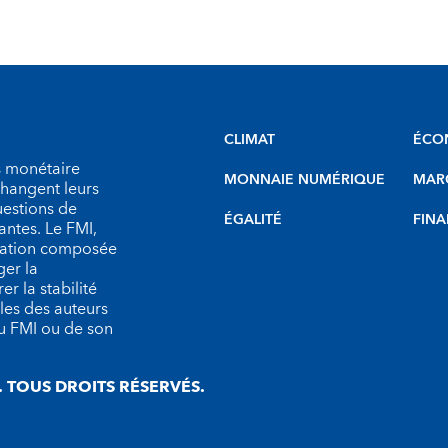
CLIMAT
ÉCO
s monétaire
MONNAIE NUMÉRIQUE
MARC
échangent leurs
uestions de
ÉGALITÉ
FINA
antes. Le FMI,
isation composée
er la
r la stabilité
les des auteurs
du FMI ou de son
 TOUS DROITS RÉSERVÉS.