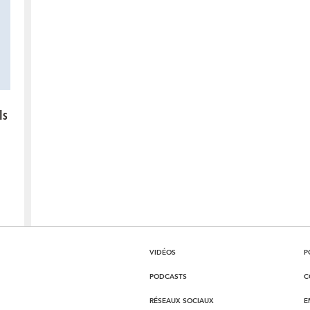
ls
VIDÉOS
P
PODCASTS
C
RÉSEAUX SOCIAUX
E