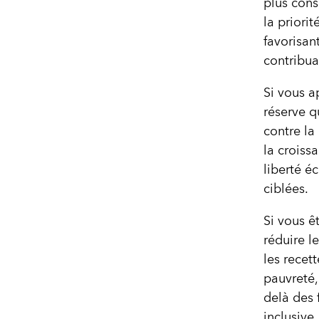
plus cons
la priori
favorisan
contribua
Si vous a
réserve q
contre la
la croissa
liberté é
ciblées.
Si vous ê
réduire l
les recet
pauvreté,
delà des 
inclusive.