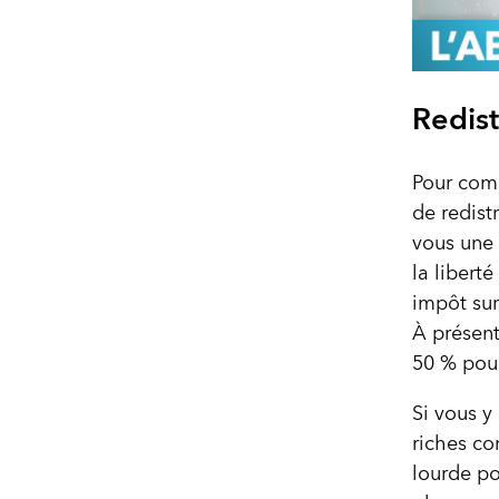
Redist
Pour com
de redist
vous une 
la libert
impôt sur
À présent
50 % pour
Si vous y
riches con
lourde po