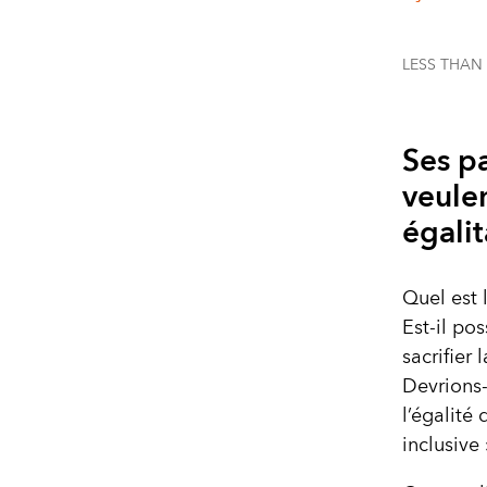
LESS THAN
Ses pa
veulen
égalit
Quel est 
Est-il po
sacrifier
Devrions-
l’égalité 
inclusive 