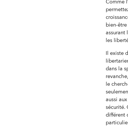
Comme l’e
permettez
croissanc
bien-être
assurant 
les liber
Il existe 
libertari
dans la s
revanche,
le cherch
seulement
aussi aux 
sécurité.
différent
particulie