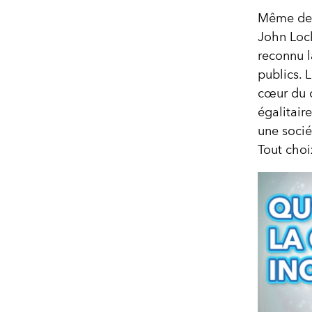
Même des 
John Lock
reconnu l
publics. 
cœur du d
égalitair
une socié
Tout choi