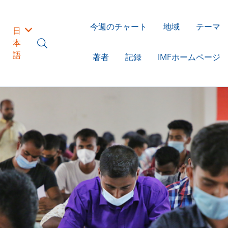
今週のチャート
地域
テーマ
日
本
語
著者
記録
IMFホームページ