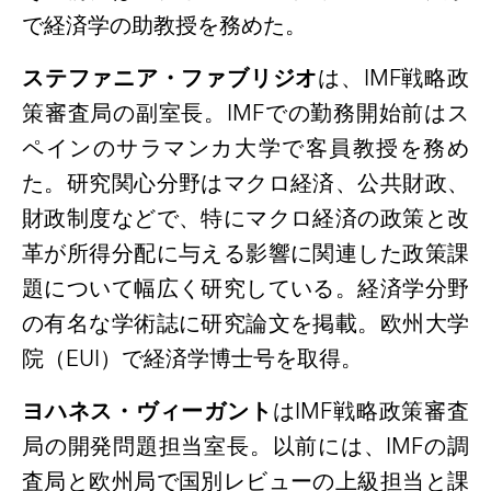
で経済学の助教授を務めた。
ステファニア・ファブリジオ
は、
IMF
戦略政
策審査局の副室長。
IMF
での勤務開始前はス
ペインのサラマンカ大学で客員教授を務め
た。研究関心分野はマクロ経済、公共財政、
財政制度などで、特にマクロ経済の政策と改
革が所得分配に与える影響に関連した政策課
題について幅広く研究している。経済学分野
の有名な学術誌に研究論文を掲載。欧州大学
院（
EUI
）で経済学博士号を取得。
ヨハネス・ヴィーガント
は
IMF
戦略政策審査
局の開発問題担当室長。以前には、
IMF
の調
査局と欧州局で国別レビューの上級担当と課