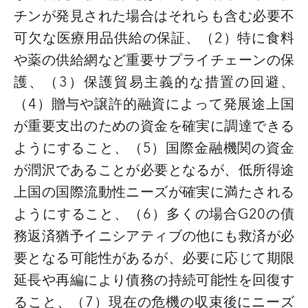
チンが発見された場合はそれらも含む必要不
可欠な医療用品供給の保証、（
2
）特に食料
や薬の供給網など重要サプライチェーンの保
護、（
3
）保護貿易主義的な措置の回避、
（
4
）贈与や譲許的融資によって発展途上国
が重要支出のための資金を確実に調達できる
ようにすること、（
5
）国際金融機関の資金
が潤沢であることが必要となるが、低所得途
上国の国際流動性ニーズが確実に満たされる
ようにすること、（
6
）多くの場合
G20
の債
務返済猶予イニシアティブの他にも救済が必
要となる可能性があるが、必要に応じて期限
延長や再編により債務の持続可能性を回復す
ること、（
7
）現在の危機の収束後にニーズ