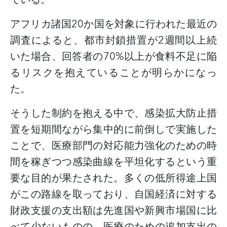
アフリカ諸国
20
か国を対象に行われた最近の
調査によると、都市封鎖措置が
2
週間以上続
いた場合、回答者の
70%
以上が食料不足に陥
るリスクを抱えていることが明らかになっ
た。
そうした制約を抱える中で、感染拡大防止措
置を短期間ながら集中的に前倒しで実施した
ことで、医療部門の対応能力強化のための時
間を稼ぎつつ感染曲線を平坦化するという重
要な目的が果たされた。多くの低所得途上国
がこの路線を取っており、自国経済に対する
財政支援の支出額は先進国や新興市場国に比
べて少ないものの、医療のための追加支出の