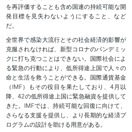
を再評価することも含め国連の持続可能な開
発目標を見失わないようにすること、など
だ。
全世界で感染大流行とその社会経済的影響が
克服されなければ、新型コロナのパンデミッ
クに打ち克つことはできない。国際社会によ
る緊急の行動により、低所得途上国で人々の
命と生活を救うことができる。国際通貨基金
（
IMF
）もその役目を果たしており、
4
月以
降、
42
の低所得途上国に緊急融資を提供して
きた。
IMF
では、持続可能な回復に向けて、
さらなる支援を提供し、より長期的な経済プ
ログラムの設計を助ける用意がある。