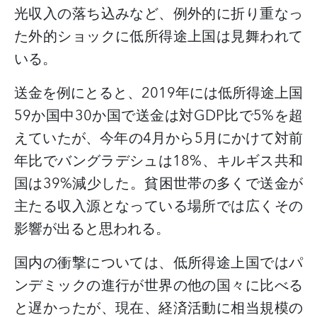
光収入の落ち込みなど、例外的に折り重なっ
た外的ショックに低所得途上国は見舞われて
いる。
送金を例にとると、
2019
年には低所得途上国
59
か国中
30
か国で送金は対
GDP
比で
5%
を超
えていたが、今年の
4
月から
5
月にかけて対前
年比でバングラデシュは
18%
、キルギス共和
国は
39%
減少した。
貧困世帯の多くで送金が
主たる収入源となっている場所では広くその
影響が出ると思われる。
国内の衝撃については、低所得途上国ではパ
ンデミックの進行が世界の他の国々に比べる
と遅かったが、現在、経済活動に相当規模の