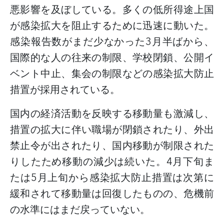
悪影響を及ぼしている。
多くの低所得途上国
が感染拡大を阻止するために迅速に動いた。
感染報告数がまだ少なかった
3
月半ばから、
国際的な人の往来の制限、学校閉鎖、公開イ
ベント中止、集会の制限などの感染拡大防止
措置が採用されている。
国内の経済活動を反映する移動量も激減し、
措置の拡大に伴い職場が閉鎖されたり、外出
禁止令が出されたり、国内移動が制限された
りしたため移動の減少は続いた。
4
月下旬ま
たは
5
月上旬から感染拡大防止措置は次第に
緩和されて移動量は回復したものの、危機前
の水準にはまだ戻っていない。