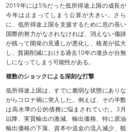
2019
年には
5%
だった低所得途上国の成長が
今年は止まってしまう公算が大きい。さら
に、低所得途上国を支援するために息の長い
国際的努力がなされなければ、消えない傷跡
が残って開発の見通しが悪化し、格差が拡大
し、貧困削減における過去
10
年の進歩が台無
しになってしまう可能性がある。
複数のショックによる深刻な打撃
低所得途上国は、すでに脆弱な状態にありな
がらコロナ禍に突入した。例えば、その半数
は高水準の公的債務に悩まされていた。
3
月
以降、実質輸出の激減、輸出価格、特に原油
輸出価格の下落、資本や送金の流入減少、観