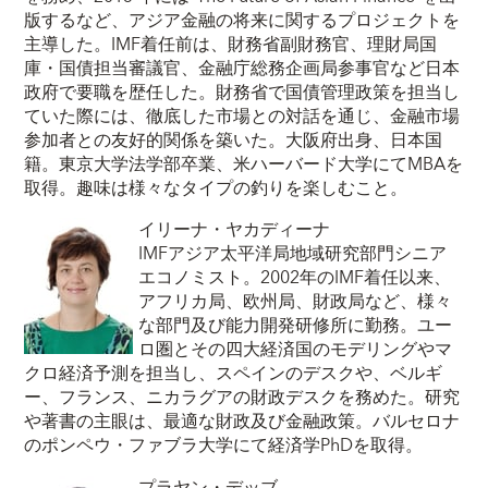
版するなど、アジア金融の将来に関するプロジェクトを
主導した。IMF着任前は、財務省副財務官、理財局国
庫・国債担当審議官、金融庁総務企画局参事官など日本
政府で要職を歴任した。財務省で国債管理政策を担当し
ていた際には、徹底した市場との対話を通じ、金融市場
参加者との友好的関係を築いた。大阪府出身、日本国
籍。東京大学法学部卒業、米ハーバード大学にてMBAを
取得。趣味は様々なタイプの釣りを楽しむこと。
イリーナ・ヤカディーナ
IMFアジア太平洋局地域研究部門シニア
エコノミスト。2002年のIMF着任以来、
アフリカ局、欧州局、財政局など、様々
な部門及び能力開発研修所に勤務。ユー
ロ圏とその四大経済国のモデリングやマ
クロ経済予測を担当し、スペインのデスクや、ベルギ
ー、フランス、ニカラグアの財政デスクを務めた。研究
や著書の主眼は、最適な財政及び金融政策。バルセロナ
のポンペウ・ファブラ大学にて経済学PhDを取得。
プラヤン・デッブ