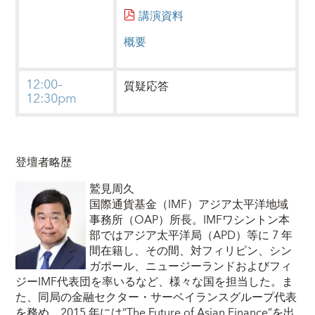
講演資料
概要
12:00–
質疑応答
12:30pm
登壇者略歴
鷲見周久
国際通貨基金（IMF）アジア太平洋地域
事務所（OAP）所長。IMFワシントン本
部ではアジア太平洋局（APD）等に 7 年
間在籍し、その間、対フィリピン、シン
ガポール、ニュージーランドおよびフィ
ジーIMF代表団を率いるなど、様々な国を担当した。ま
た、同局の金融セクター・サーベイランスグループ代表
を務め、2015 年には“The Future of Asian Finance”を出