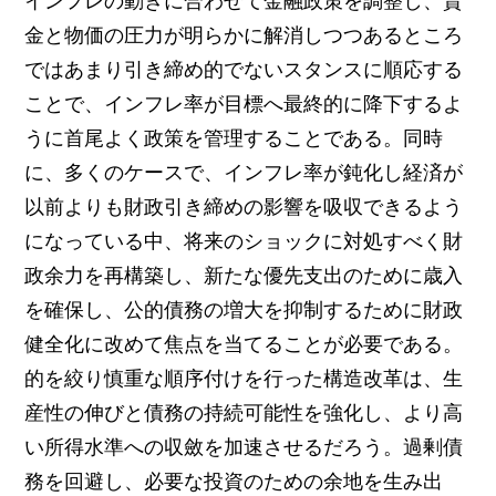
インフレの動きに合わせて金融政策を調整し、賃
金と物価の圧力が明らかに解消しつつあるところ
ではあまり引き締め的でないスタンスに順応する
ことで、インフレ率が目標へ最終的に降下するよ
うに首尾よく政策を管理することである。同時
に、多くのケースで、インフレ率が鈍化し経済が
以前よりも財政引き締めの影響を吸収できるよう
になっている中、将来のショックに対処すべく財
政余力を再構築し、新たな優先支出のために歳入
を確保し、公的債務の増大を抑制するために財政
健全化に改めて焦点を当てることが必要である。
的を絞り慎重な順序付けを行った構造改革は、生
産性の伸びと債務の持続可能性を強化し、より高
い所得水準への収斂を加速させるだろう。過剰債
務を回避し、必要な投資のための余地を生み出