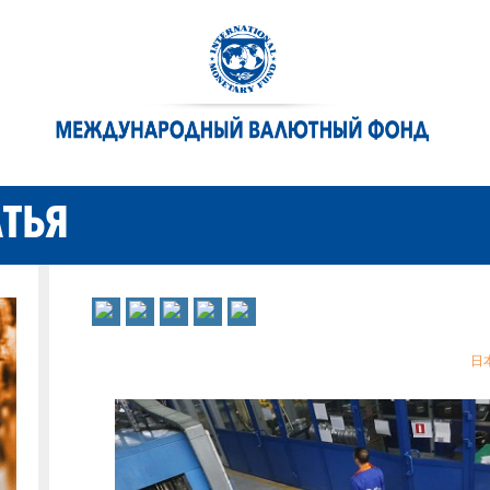
АТЬЯ
日