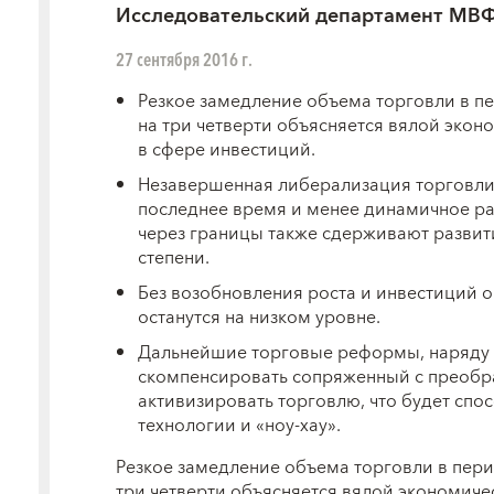
Исследовательский департамент МВ
27 сентября 2016 г.
Резкое замедление объема торговли в п
на три четверти объясняется вялой экон
в сфере инвестиций.
Незавершенная либерализация торговли
последнее время и менее динамичное р
через границы также сдерживают развити
степени.
Без возобновления роста и инвестиций о
останутся на низком уровне.
Дальнейшие торговые реформы, наряду 
скомпенсировать сопряженный с преобр
активизировать торговлю, что будет сп
технологии и «ноу-хау».
Резкое замедление объема торговли в пери
три четверти объясняется вялой экономиче