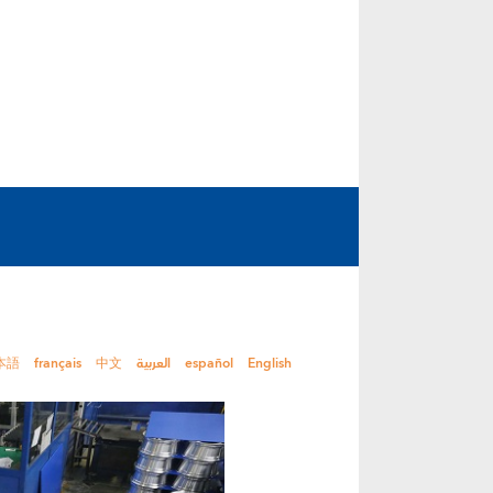
本語
français
中文
العربية
español
English