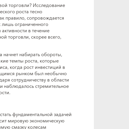
ровой торговли? Исследование
еского роста тесно
как правило, сопровождается
х лишь ограниченного
активности в течение
ой торговли, скорее всего,
а начнет набирать обороты,
акие темпы роста, которые
са, когда рост инвестиций в
ующимся рынком был необычно
аря сотрудничеству в области
 и наблюдалось стремительное
ости.
 стать фундаментальной задачей
высит мировую экономическую
димую смазку колесам