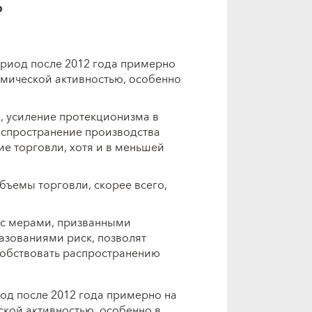
Ф
ериод после 2012 года примерно
омической активностью, особенно
, усиление протекционизма в
аспространение производства
е торговли, хотя и в меньшей
бъемы торговли, скорее всего,
с мерами, призванными
азованиями риск, позволят
особствовать распространению
од после 2012 года примерно на
ской активностью, особенно в