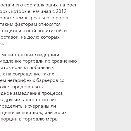
ста и его составляющих, на рост
оры, которые, начиная с 2012
ировые темпы реального роста
 таким факторам относятся
текционистской политикой, и
поставок, на долю которых
я.
ремени торговые издержки
амедление торговли по сравнению
таток новых глобальных
ых на сокращение таких
ием нетарифных барьеров со
ожет представлять
идное замедление процесса
в другие также тормозит
пределить, исчерпаны ли
цепочек поставок, или же их
опорции в торговлю меры