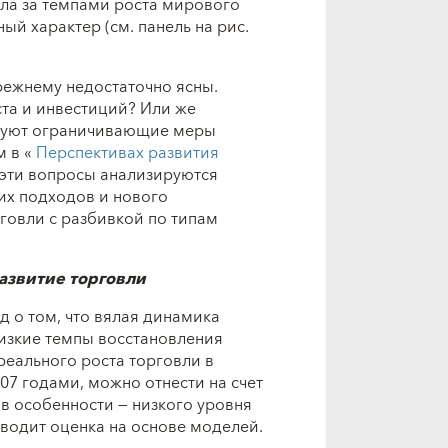
ла за темпами роста мирового
ый характер (см. панель на рис.
режнему недостаточно ясны.
та и инвестиций? Или же
вуют ограничивающие меры
м в «
Перспективах развития
, эти вопросы анализируются
их подходов и нового
говли с разбивкой по типам
азвитие торговли
 о том, что вялая динамика
низкие темпы восстановления
реального роста торговли в
007 годами, можно отнести на счет
в особенности — низкого уровня
иводит оценка на основе моделей.