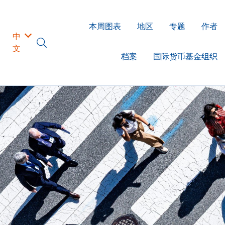
本周图表
地区
专题
作者
中
文
档案
国际货币基金组织