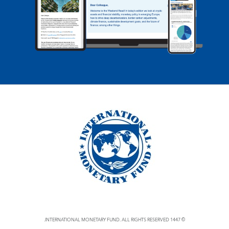
© 1447 INTERNATIONAL MONETARY FUND. ALL RIGHTS RESERVED.