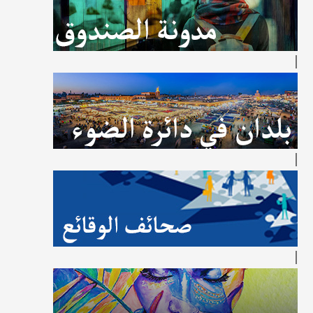
|
|
|