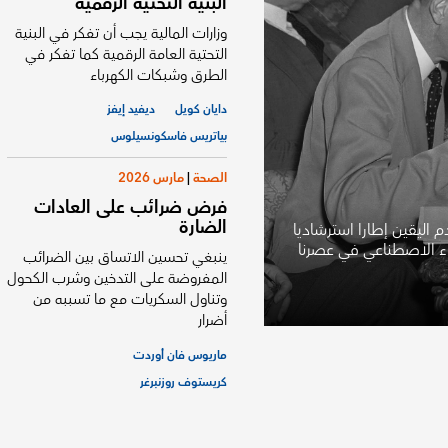
البنية التحتية الرقمية
وزارات المالية يجب أن تفكر في البنية
التحتية العامة الرقمية كما تفكر في
الطرق وشبكات الكهرباء
دايان كويل
ديفيد إيفز
بياتريس فاسكونسيلوس
الصحة
|
مارس 2026
فرض ضرائب على العادات
الضارة
 اليقين إطارا استرشاديا
اء الاصطناعي في عصرنا
ينبغي تحسين الاتساق بين الضرائب
المفروضة على التدخين وشرب الكحول
وتناول السكريات مع ما تسببه من
أضرار
ماريوس فان أوردت
كريستوف روزنبرغر