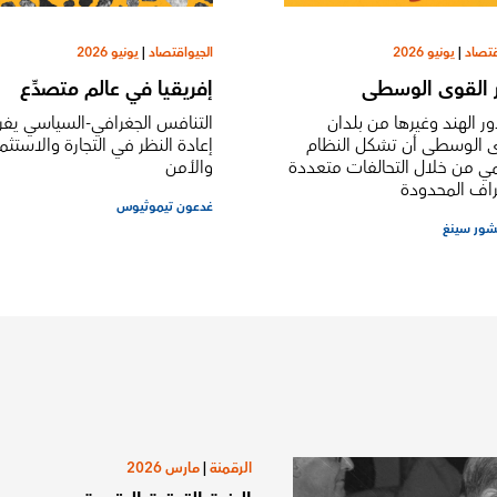
قتصاد
|
يونيو 2026
الجيواقتصاد
|
يونيو 2026
القوى الوسطى
إفريقيا في عالم متصدِّع
ر الهند وغيرها من بلدان
التنافس الجغرافي-السياسي ي
ى الوسطى أن تشكل النظام
إعادة النظر في التجارة والاستثما
مي من خلال التحالفات متعددة
والأمن
راف المحدودة
غدعون تيموثيوس
يشور سينغ
الرقمنة
|
مارس 2026