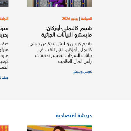
العولمة
|
يونيو 2026
التجارة
شبنم كاليملي-أوزكان:
ميرت
مايسترو البيانات الجزئية
بحري
يقدم كريس ويليش نبذة عن شبنم
جيف 
كاليملي-أوزكان، التي تنقب في
ميرتو
بيانات الشركات لتفسير تدفقات
هارفا
رأس المال العالمية
كيفية
الصنا
كريس ويليش
جيف كي
دردشة اقتصادية