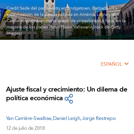
Credit Sede del parlamento en Bridgetown, Barbados: La
estabilización de la deuda pública en América Latina y el
Caribe requerirá un cierto grado de consolidación fiscal en la
mayoría de los países (foto: Flavio Vallenari/iStock de Getty
Images)
ESPAÑOL
Ajuste fiscal y crecimiento: Un dilema de
política económica
Yan Carrière-Swallow
,
Daniel Leigh
,
Jorge Restrepo
12 de julio de 2018