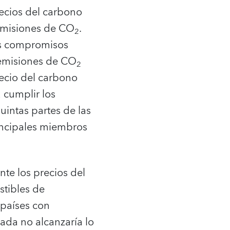
recios del carbono
 emisiones de CO
.
2
os compromisos
s emisiones de CO
2
ecio del carbono
a cumplir los
intas partes de las
rincipales miembros
te los precios del
stibles de
 países con
ada no alcanzaría lo