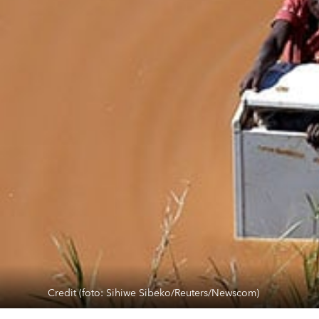
Credit (foto: Sihiwe Sibeko/Reuters/Newscom)