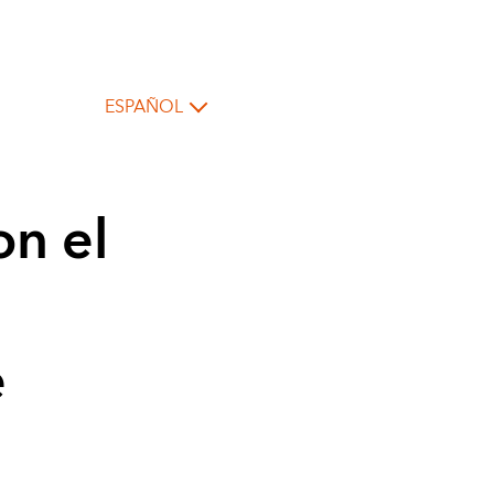
ESPAÑOL
on el
e