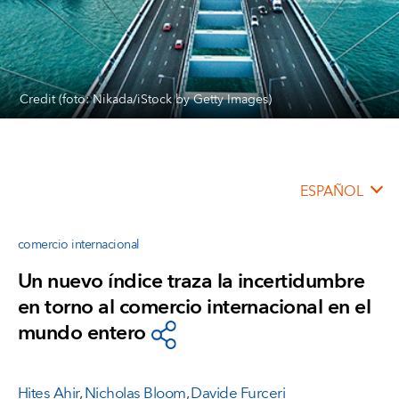
Credit (foto: Nikada/iStock by Getty Images)
ESPAÑOL
comercio internacional
Un nuevo índice traza la incertidumbre
en torno al comercio internacional en el
mundo entero
Hites Ahir
,
Nicholas Bloom
,
Davide Furceri