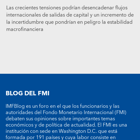
Las crecientes tensiones podrían desencadenar flujos
internacionales de salidas de capital y un incremento de
la incertidumbre que pondrían en peligro la estabilidad
macrofinanciera
BLOG DEL FMI
IMFBlog es un foro en el que los funcionarios y las
autoridades del Fondo Monetario Internacional (FMI)
debaten sus opiniones sobre importantes temas
económicos y de política de actualidad. El FMI es una
institución con sede en Washington D.C. que está
formada por 191 países y cuya labor consiste en