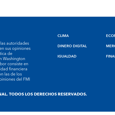
CLIMA
ECO
 las autoridades
DINERO DIGITAL
MER
en sus opiniones
tica de
IGUALDAD
FINA
 en Washington
bor consiste en
idad financiera
n las de los
piniones del FMI
AL. TODOS LOS DERECHOS RESERVADOS.