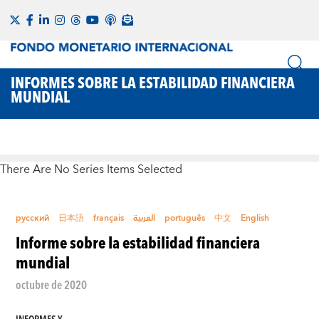
INFORMES SOBRE LA ESTABILIDAD FINANCIERA
MUNDIAL
There Are No Series Items Selected
русский
日本語
français
العربية
português
中文
English
Informe sobre la estabilidad financiera
mundial
octubre de 2020
INFORMES Y