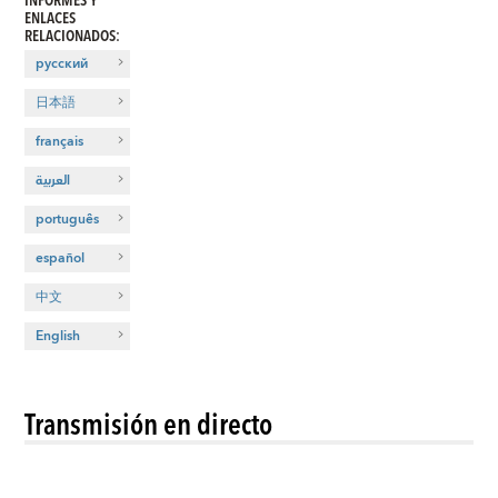
ENLACES
RELACIONADOS
:
русский
日本語
français
العربية
português
español
中文
English
Transmisión en directo