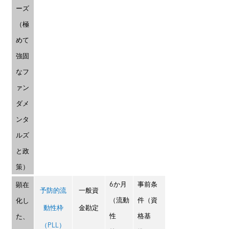
ーズ
（極
めて
強固
なフ
ァン
ダメ
ンタ
ルズ
と政
策）
6か月
事前条
顕在
予防的流
一般資
（流動
件（資
化し
動性枠
金勘定
性
格基
た、
（PLL）