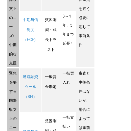
支上
を置く
3～4
のニ
必要に
中期与信
貧困削
年、5
ー
応じて
制度
減・成
年まで
ズ/
事前条
（ECF）
長トラ
延長可
中期
件
スト
的な
支援
緊急
一括買
審査と
迅速融資
一般資
を要
入れ
事後条
ツール
金勘定
する
件はな
（RFI）
国際
いが、
収支
場合に
一括支
上の
よって
貧困削
払い
ニー
は事前