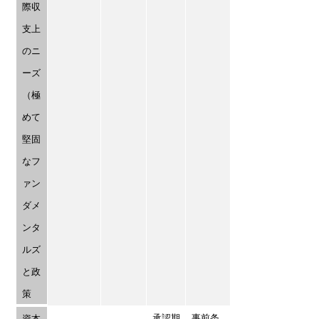
際収
支上
のニ
ーズ
（極
めて
堅固
なフ
ァン
ダメ
ンタ
ルズ
と政
策
承認期
事前条