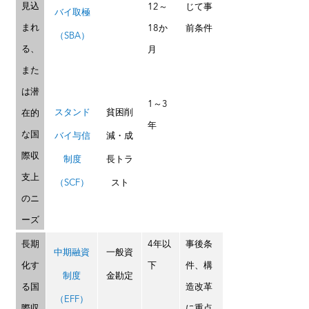
見込
12～
じて事
バイ取極
まれ
18か
前条件
（SBA）
る、
月
また
は潜
1～3
スタンド
貧困削
在的
年
な国
バイ与信
減・成
際収
制度
長トラ
支上
（SCF）
スト
のニ
ーズ
長期
4年以
事後条
中期融資
一般資
化す
下
件、構
制度
金勘定
る国
造改革
（EFF）
際収
に重点