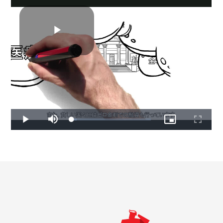
IMFの金融支援とは
開発銀行とは異なり、IMFは特定のプロジェクトに対す
る融資はしません。その代わりに、危機に直面する国に
対して融資をし、その国が経済の安定と成長の回復に向
けて政策を実施する上で、財政の余裕を持てるように支
援します。また、危機を防ぐための予防的融資も提供し
ています。IMFの融資は、変化する加盟国のニーズに応
えるため、継続的に改良されています。