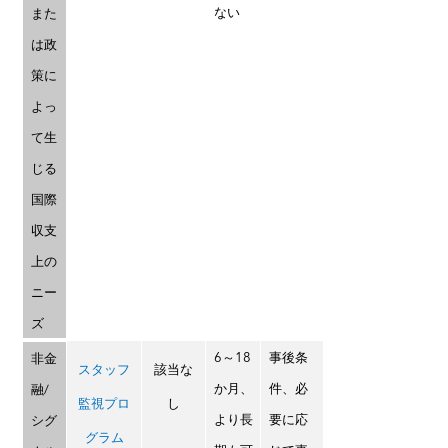
ない
また
は政
策に
よっ
て生
じる
国際
収支
上の
ニー
ズ
6～18
事後条
非金
スタッフ
該当な
か月、
件、必
融/
監視プロ
し
より長
要に応
シグ
グラム