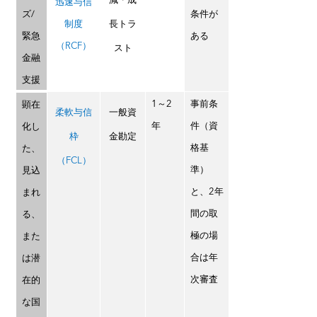
減・成
迅速与信
ズ/
条件が
長トラ
制度
緊急
ある
（RCF）
スト
金融
支援
1～2
事前条
顕在
柔軟与信
一般資
年
件（資
化し
枠
金勘定
格基
た、
（FCL）
準）
見込
と、2年
まれ
間の取
る、
極の場
また
合は年
は潜
次審査
在的
な国