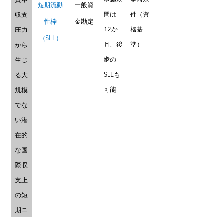
資本
短期流動
一般資
間は
件（資
収支
性枠
金勘定
12か
格基
圧力
（SLL）
月、後
準）
から
継の
生じ
SLLも
る大
可能
規模
でな
い潜
在的
な国
際収
支上
の短
期ニ