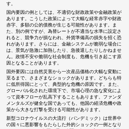
す。
国内要因
の例としては、不適切な財政政策や金融政策が
あります。こうした政策によって大幅な経常赤字や財政
赤字、多額の公的債務が生じる可能性があります。ま
た、別の例ですが、為替レートが不適当な水準に設定さ
れると、競争力が損なわれ、外貨準備高の損失を招く恐
れがあります。さらには、金融システムが脆弱な場合に
は、景気が急激に加熱したり、急後退したりしかねませ
ん。政情不安や脆弱な社会制度も、危機を引き起こす原
因となることがあります。
国外要因
には自然災害から一次産品価格の大幅な変動に
至るまで、さまざまなショックがあります。どちらも特
に低所得国にとって、典型的な危機の原因です。また、
グローバル化された環境下で、市場心理の急な変化によ
って資本フローが乱高下することもあります。ファンダ
メンタルズが健全な国であっても、他国の経済危機や政
策から大きな打撃を受ける可能性があります。
新型コロナウイルスの大流行（パンデミック）は世界中
の国々に悪影響をもたらした外的ショックの一例となり