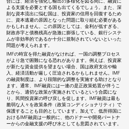
合には、経済を強化し輸出の多様化を図る間に、融資に
よる支援を必要とする国も出てくるでしょう。また、深
刻な資本流出に悩む国は、投資家の信用を回復するため
に、資本逃避の原因となった問題に取り組む必要がある
かもしれません。この原因としては、金利が低すぎる、
財政赤字と債務残高が急激に膨張している、銀行システ
ムが非効率的であるか十分に規制されていないといった
問題が考えられます。
IMFの時宜を得た融資がなければ、一国の調整プロセス
がより急で困難になる恐れがあります。例えば、投資家
が新たな資金提供を望まない場合、国は政府支出や輸
入、経済活動が厳しく圧迫されるかもしれません。IMF
の融資制度は、より段階的な調整を実施する助けとなり
ます。通常、IMF融資には一連の是正政策処置が伴うこ
とから、適切な政策が実施されているという合図にな
り、民間投資家の呼び戻しを促します。IMF融資は最も
脆弱な人々を政策条件（政策コンディショナリティ）で
保護することも目的としています。加えて、低所得国に
おけるIMF融資は一般的に、他のドナーや開発パートナ
ーからの金融支援の呼び水としても意図されています。