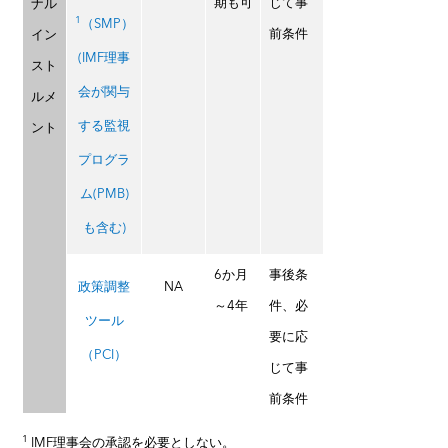
期も可
じて事
ナル
1
（SMP）
前条件
イン
(IMF理事
スト
会が関与
ルメ
する監視
ント
プログラ
ム(PMB)
も含む)
6か月
事後条
政策調整
NA
～4年
件、必
ツール
要に応
（PCI）
じて事
前条件
1
IMF理事会の承認を必要としない。