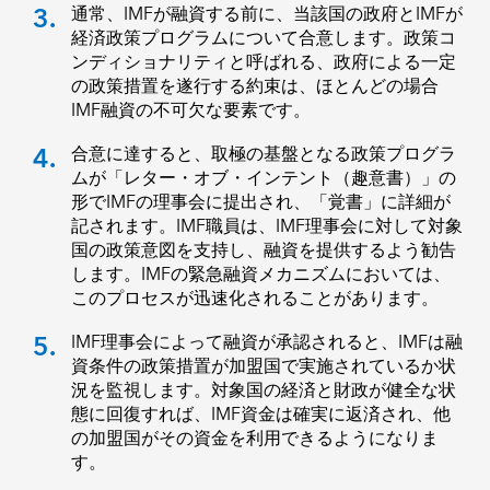
3.
通常、IMFが融資する前に、当該国の政府とIMFが
経済政策プログラムについて合意します。政策コ
ンディショナリティと呼ばれる、政府による一定
の政策措置を遂行する約束は、ほとんどの場合
IMF融資の不可欠な要素です。
4.
合意に達すると、取極の基盤となる政策プログラ
ムが「レター・オブ・インテント（趣意書）」の
形でIMFの理事会に提出され、「覚書」に詳細が
記されます。IMF職員は、IMF理事会に対して対象
国の政策意図を支持し、融資を提供するよう勧告
します。IMFの緊急融資メカニズムにおいては、
このプロセスが迅速化されることがあります。
5.
IMF理事会によって融資が承認されると、IMFは融
資条件の政策措置が加盟国で実施されているか状
況を監視します。対象国の経済と財政が健全な状
態に回復すれば、IMF資金は確実に返済され、他
の加盟国がその資金を利用できるようになりま
す。