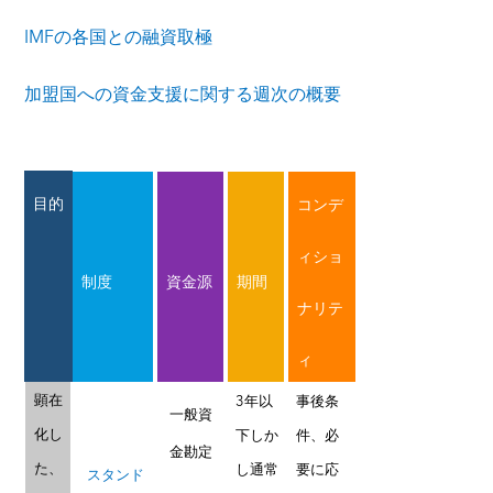
IMFの各国との融資取極
加盟国への資金支援に関する週次の概要
目的
コンデ
ィショ
制度
資金源
期間
ナリテ
ィ
顕在
3年以
事後条
一般資
化し
下しか
件、必
金勘定
た、
し通常
要に応
スタンド