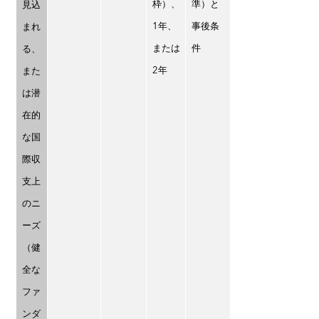
枠）、
準）と
見込
1年、
事後条
まれ
または
件
る、
2年
また
は潜
在的
な国
際収
支上
のニ
ーズ
（健
全な
ファ
ンダ