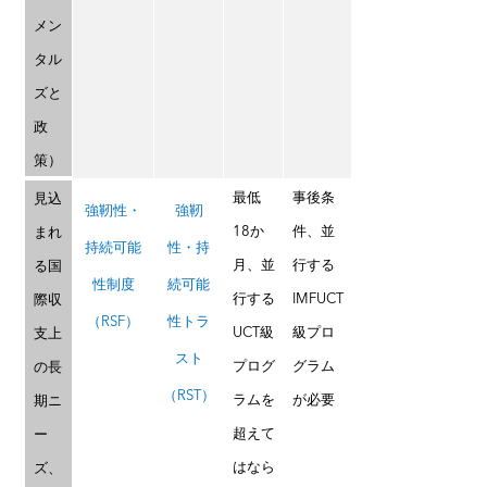
メン
タル
ズと
政
策）
最低
事後条
見込
強靭性・
強靭
18か
件、並
まれ
持続可能
性・持
月、並
行する
る国
性制度
続可能
行する
IMFUCT
際収
（RSF）
性トラ
UCT級
級プロ
支上
スト
プログ
グラム
の長
（RST）
ラムを
が必要
期ニ
超えて
ー
はなら
ズ、