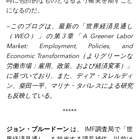
時に包摂的なものとなるよう確実を期すこと
になるのだ。
—このブログは、最新の「世界経済見通し
（
WEO）」の第3章「A Greener Labor
Market: Employment, Policies, and
Economic Transformation（よりグリーンな
労働市場：雇用、政策、および経済変革）」
に基づいており、また、ディア・ヌレルディ
ン、柴田一平、マリナ・タバレスによる研究
も反映している。
*****
ジョン・ブルードーン
は、 IMF調査局で「世