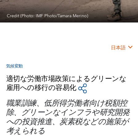
Credit (Photo: IMF Photo/Tamara Merino)
日本語
気候変動
適切な労働市場政策によるグリーンな
雇用への移行の容易化
職業訓練、低所得労働者向け税額控
除、グリーンなインフラや研究開発
への投資推進、炭素税などの施策が
考えられる