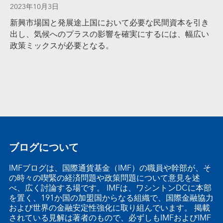
2023年10月3日
新興市場国と発展途上国において必要な民間資本を引き
出し、気候へのプラスの影響を確実にするには、幅広い
政策ミックスが必要となる。
ブログについて
IMFブログは、国際通貨基金（IMF）の職員や幹部が、そ
の時々の喫緊の経済問題や政策問題について意見を述
べ、広く討論する場です。 IMFは、ワシントンDCに本部
を置く、191か国の加盟国からなる組織で、国際金融協力
および世界の金融安定性強化に取り組んでいます。 掲載
されている見解は著者のもので、必ずしもIMFおよびIMF