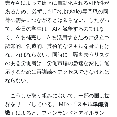
AI
業が
によって徐々に自動化される可能性が
IT
AI
あるため、必ずしも
および
の専門職の同
等の需要につながるとは限らない。したがっ
AI
て、今日の学生は、
と競争するのではな
AI
AI
く、
を補完し、
を活用するために役立つ
認知的、創造的、技術的なスキルを身に付け
なければならない。同時に、職を失うリスク
のある労働者は、労働市場の急速な変化に適
応するために再訓練へアクセスできなければ
ならない。
こうした取り組みにおいて、一部の国は世
IMF
「スキル準備指
界をリードしている。
の
数」
によると、フィンランドとアイルラン