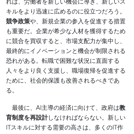
れは、労働者を新しい機会に導き、新しいス
キルをより迅速に広めるのに役立つだろう。
競争政策
や、新規企業の参入を促進する措置
も重要だ。企業が希少な人材を獲得するため
に競合を買収すると、市場支配力が集中し、
最終的にイノベーションと機会が制限される
恐れがある。転職で困難な状況に直面する
人々をより良く支援し、職場復帰を促進する
ために、社会的保護も改善されるべきであ
る。
AI
教
最後に、
主導の経済に向けて、政府は
育制度を再設計
しなければならない。新しい
IT
IT
スキルに対する需要の高さは、多くの
作