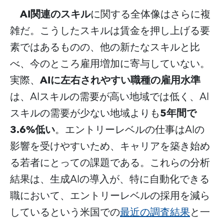
AI
関連のスキル
に関する全体像はさらに複
雑だ。こうしたスキルは賃金を押し上げる要
素ではあるものの、他の新たなスキルと比
べ、今のところ雇用増加に寄与していない。
AI
に左右されやすい職種の雇用水準
実際、
AI
AI
は、
スキルの需要が高い地域では低く、
5
年間で
スキルの需要が少ない地域よりも
3.6%
低い
AI
。エントリーレベルの仕事は
の
影響を受けやすいため、キャリアを築き始め
る若者にとっての課題である。これらの分析
AI
結果は、生成
の導入が、特に自動化できる
職において、エントリーレベルの採用を減ら
しているという米国での
最近の調査結果
と一