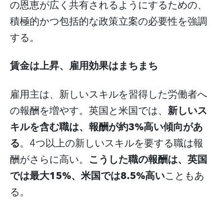
の恩恵が広く共有されるようにするための、
積極的かつ包括的な政策立案の必要性を強調
する。
賃金は上昇、雇用効果はまちまち
雇用主は、新しいスキルを習得した労働者へ
新しいス
の報酬を増やす。英国と米国では、
キルを含む職は、報酬が約
3%
高い傾向があ
る
4
。
つ以上の新しいスキルを要する職は報
こうした職の報酬は、英国
酬がさらに高い。
では最大
15%
、米国では
8.5%
高い
こともあ
る。