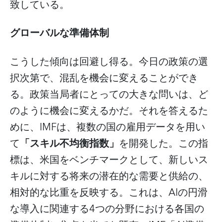
致している。
グローバルな準備体制
こうした傾向は回避し得る。今日の政策の選
択次第で、混乱を機会に変えることができ
る。政策当局者にとっての大きな問いは、ど
のように機会に変えるかだ。それを答えるた
IMF
めに、
は、複数の国の雇用データを用い
「スキル不均衡指数」
て
を開発した。この指
標は、米国をベンチマークとして、新しいス
キルに対する将来の潜在的な需要と供給の、
AI
相対的な比重を反映する。これは、
の円滑
4
な導入に関連する
つの分野における各国の