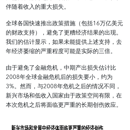
伴随着收入的重大损失。
全球各国快速推出政策措施（包括16万亿美元
的财政支持），避免了更糟经济结果的出现。
我们的估计显示，如果未能提供上述支持，去
年经济萎缩的严重程度可能是实际的三倍。
由于避免了金融危机，中期产出损失估计比
2008年全球金融危机后的损失要小，约为
3%。然而，与2008年危机之后的情况不同，
新兴市场和低收入国家由于政策空间有限，在
本次危机之后将面临更严重的长期创伤效应。