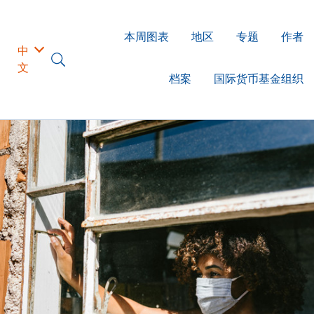
本周图表
地区
专题
作者
中
文
档案
国际货币基金组织