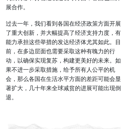
展合作。
过去一年，我们看到各国在经济政策方面开展
了重大创新，并大幅提高了经济支持力度，有
能力承担这些举措的发达经济体尤其如此。目
前，在多边层面也需要采取这种有魄力的行
动，以确保实现复苏，构建更美好的未来。如
果不进一步采取措施，给予所有人公平的机
会，那么各国在生活水平方面的差距可能会显
著扩大，几十年来全球减贫的进展可能出现倒
退。