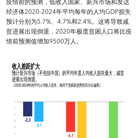
疫情前的预测，低收入国家、新兴市场和发达
经济体2020-2024年平均每年的人均GDP损失
预计分别为5.7%、4.7%和2.4%。这将导致减
贫进展出现倒退，2020年极度贫困人口将比疫
情前预测值增加9500万人。