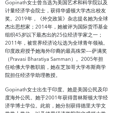
Gopinath女士曾当选为美国艺术和科学院以及
计量经济学会院士，获得华盛顿大学杰出校友
奖。2019年，《外交政策》杂志提名她为全球
杰出思想家；2014年，她被评为国际货币基金
组织45岁以下最杰出的25位经济学家之一；
2011年，被世界经济论坛选为全球青年领袖。
印度政府授予她海外印裔的最高殊荣——萨满奖
（Pravasi Bharatiya Samman）。2005年担
任哈佛大学教职前，她在芝加哥大学布斯商学
院担任经济学助理教授。
Gopinath女士出生于印度。她是美国公民及印
度海外公民。她于2001年获得普林斯顿大学经
济学博士学位。此前，她分别获得德里大学文