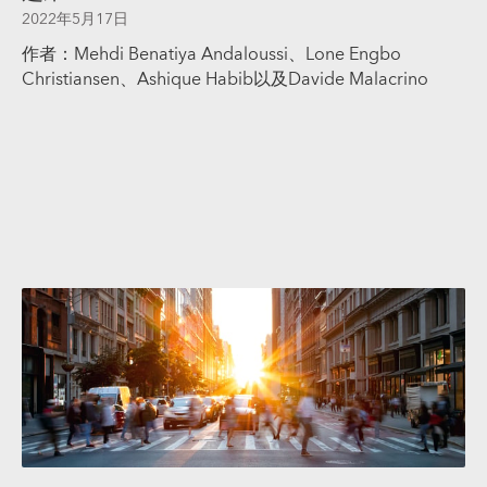
2022年5月17日
作者：Mehdi Benatiya Andaloussi、Lone Engbo
Christiansen、Ashique Habib以及Davide Malacrino