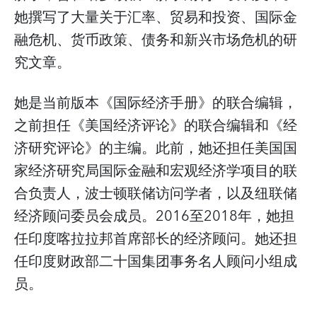
她撰写了大量关于汇率、贸易和投资、国际金
融危机、货币政策、债务和新兴市场危机的研
究文章。
她是当前版本《国际经济手册》的联合编辑，
之前担任《美国经济评论》的联合编辑和《经
济研究评论》的主编。此前，她还担任美国国
家经济研究局国际金融和宏观经济学项目的联
合负责人，波士顿联储访问学者，以及纽联储
经济顾问委员会成员。2016至2018年，她担
任印度喀拉拉邦首席部长的经济顾问。她还担
任印度财政部二十国集团事务名人顾问小组成
员。