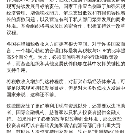
作为必不可少的第一步，低收入发展中国家必须担负起实
现可持续发展目标的责任。国家工作应当侧重于加强宏观
经济管理、增强税收能力、解决支出低效和有损包容性增
长的腐败问题，以及营造有利于私人部门繁荣发展的商业
环境。基金组织将与成员国紧密合作，积极支持这一改革
议程。
各国在增加税收收入方面拥有很大空间。对于许多国家而
言，一个雄心勃勃的合理目标是将其税收与GDP的比率提
高5个百分点。为此，必须实施强有力的行政和政策改
革，而基金组织和其他发展伙伴能够在其中发挥关键性的
支持作用。
将税收收入增加到这种程度，对新兴市场经济体来说，可
能足以实现可持续发展目标，但是对大多数低收入发展中
国家来说，这样还不够。
这些国家除了更好地利用现有资源以外，还需要双边捐助
者、国际金融机构、慈善家以及私人投资者提供金融支
持。 如果推行了必要的改革以改善商业环境，那么这些
投资者就可以在基础设施和清洁能源等部门作出重大贡
献。鼓励私人投资支持国家发展，这正是“非洲契约”等倡