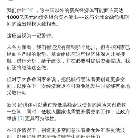
我们估计
[4]
，除中国以外的新兴经济体可能面临高达
1000
亿美元
的债务组合资本流出——这与全球金融危机期
间的流出规模大致相当。
这应当视为一记警钟。
从各方面看，我们都还没有落到那个地步。但有些国家已
经面临严峻的形势。基金组织与这些经济体深入开展接
触，进行分析，给予建议，并在必要时提供资金援助。我
们还将继续这么做。
但对于大多数国家来说，把舵航行意味着要创造更多空
间，以便在下一次经济衰退不可避免地发生时能够有余地
采取行动。
新兴
经济体
可以通过降低高额企业债务的风险来创造这
一空间；同时，
低收入国家
也需要开展更多工作，让政府
举债
[5]
更具可持续性。
在很多情况下，创造更多空间意味着要允许汇率灵活波
动，以便消除资本流动逆转产生的部分压力。