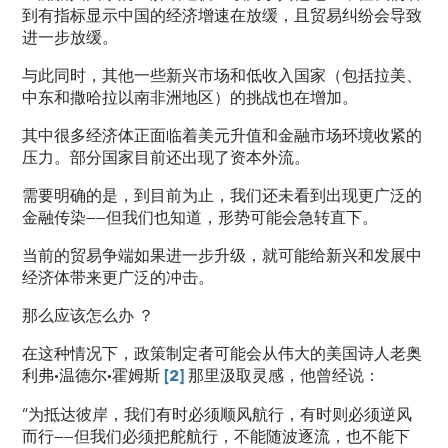
到有指标显示中国的经济增速在放缓，且贸易纠纷会导致
进一步放缓。
与此同时，其他一些新兴市场和低收入国家（包括拉美、
中东和撒哈拉以南非洲地区）的挑战也在增加。
其中很多经济体正面临着美元升值和金融市场环境收紧的
压力。部分国家目前还出现了
资本外流
。
需要明确的是，到目前为止，我们还未看到出现更广泛的
金融传染——但我们也知道，形势可能会急转直下。
当前的贸易争端如果进一步升级，就可能给新兴和发展中
经济体带来更广泛的冲击。
那
么
应该怎么
办
？
在这种情况下，政策制定者可能会从伟大的美国诗人
老奥
利弗·温德尔·霍姆斯
[2]
那里汲取灵感，他曾经说：
“为抵达彼岸，我们有时必须顺风航行，有时则必须逆风
而行——但我们必须把舵航行，不能随波逐流，也不能下