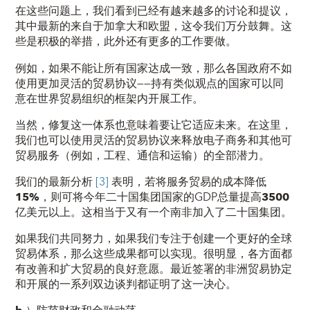
在这些问题上，我们看到已经有越来越多的
讨论和
提议
，
其中最新的来自于加拿大和欧盟，这令我们万分鼓舞。这
些是积极的举措，此外还有更多的工作要做。
例如，如果不能让所有国家达成一致，那么各国政府不如
使用
更
加
灵活的贸易协议
——持有类似观点的国家可以同
意在世界贸易组织的框架内开展工作。
当然，修复这一体系也意味着要让它
适应
未来
。在这里，
我们也可以使用灵活的贸易协议来释放电子商务和其他可
贸易服务（例如，工程、通信和运输）的全部潜力。
我们的最新分析
[3]
表明，若将服务贸易的成本降低
15
%
，则可将今年二十国集团国家的GDP总量提高
3500
亿美元
以上。这相当于又有一个南非加入了二十国集团。
如果我们共同努力，如果我们专注于创建一个更好的全球
贸易体系，那么这些成果都可以实现。很明显，各方面都
有改善和扩大贸易的良好意愿。最近签署的非洲贸易协定
和开展的一系列双边谈判都证明了这一决心。