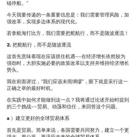
锚停船。”
今天我要传递的一条重要信息是：我们需要
管理
风险，
加
强
改革，实现多边体系的
现代化
。
若拿航海打比方，
我们需要
把舵航行
，
而不是随波逐流
！
2.
把舵航行，而不是随波逐流
这首先意味着现在应该抓住机遇——在经济增长依然较为
强劲时，大胆实施必要的政策改革以支持并维持经济增长
势头。
我在前面讲过，“我们应该未雨绸缪”，眼下就是采行这一
正确之举的最好时机。
在实践中如何才能做到这一点？我将通过论述开始时提到
的三个挑战——贸易、动荡和信任，来回答这个问题。
a
）建立更好的全球贸易体系
首先是贸易。简单来说，各国需要共同努力，建立一个更
强大、更公平、更适应未来的全球贸易体系。