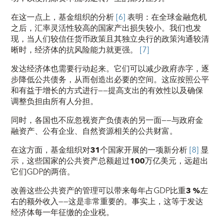
在这一点上，基金组织的分析
[6]
表明：在全球金融危机
之后，
汇率灵活性
较高的国家产出损失较小。我们也发
现，当人们较信任
货币政策
且其独立央行的政策沟通较清
晰时，经济体的抗风险能力就更强。
[7]
发达经济体
也需要行动起来。它们可以减少政府赤字，逐
步降低公共债务，从而创造出必要的空间。这应按照公平
和有益于增长的方式进行——提高支出的有效性以及确保
调整负担由所有人分担。
同时，各国也不应忽视资产负债表的另一面——与政府金
融资产、公有企业、自然资源相关的公共财富。
在这方面，基金组织对
31
个国家
开展的一项新分析
[8]
显
示，这些国家的公共资产总额超过
100
万亿美元
，
远
超出
它们GDP的
两倍
。
改善这些
公共资产
的管理可以带来每年占GDP比重
3
%
左
右的额外收入——这是非常重要的。事实上，这等于发达
经济体每一年征缴的企业税。