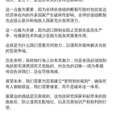
这一点极为重要，因为全球价值链的断裂可能对包括发达
经济体在内的许多国家产生破坏性影响。全球价值链断裂
也会阻止新兴和低收入国家充分发挥潜力。
这一点极为关键，因为进口限制会阻止贸易在提高生产
率、传播新技术和减少贫困方面发挥重要作用。
这就是为什么我们需要共同努力，以
缓和
并最终
解决
当前
的贸易争端。
历史表明，虽然独行海上自有其魅力，但是各国必须抵制
海妖那充满诱惑而又危险的、对自负的召唤——因为希腊
传说告诉我们，这会导致海难。
展望未来，我们需要
为贸易建立
“更明智的规则”
，确保所
有人都能获益。
我们需要修复
、而不是破坏这一体系
。
最紧迫的挑战是
完善规则
。这包括研究国家补贴带来的扭
曲效应、防止滥用支配地位、以及完善知识产权权利的行
使。