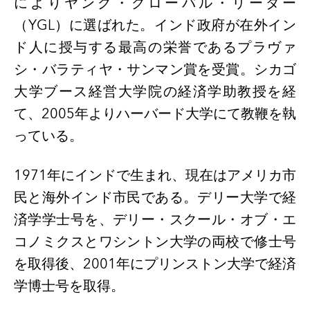
によりヤング・グローバル・リーダー
（
YGL
）に選ばれた。インド政府が在外イン
ド人に授与する最高の栄誉であるプラヴァ
シ・バラティヤ・サンマン賞を受賞。シカゴ
大学ブース経営大学院の経済学助教授を経
て、
2005
年よりハーバード大学にて教鞭を執
っている。
1971
年にインドで生まれ、現在はアメリカ市
民と海外インド市民である。デリー大学で経
済学学士号を、デリー・スクール・オブ・エ
コノミクスとワシントン大学の両校で修士号
を取得後、
2001
年にプリンストン大学で経済
学博士号を取得。