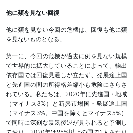
他に類を見ない回復
他に類を見ない今回の危機は、回復も他に類
を見ないものとなる。
第一に、今回の危機が過去に例を見ない規模
で世界的に拡大していることによって、輸出
依存国では回復見通しが立たず、発展途上国
と先進国の間の所得格差縮小も危険にさらさ
れている。私たちは、
2020
年に先進国・地域
（マイナス
8%
）と新興市場国・発展途上国
（マイナス
3%
。中国を除くとマイナス
5%
）
で同時に深刻な景気後退が見られると予測し
ており、
2020
年は
95%
以上の国で
1
人あたり