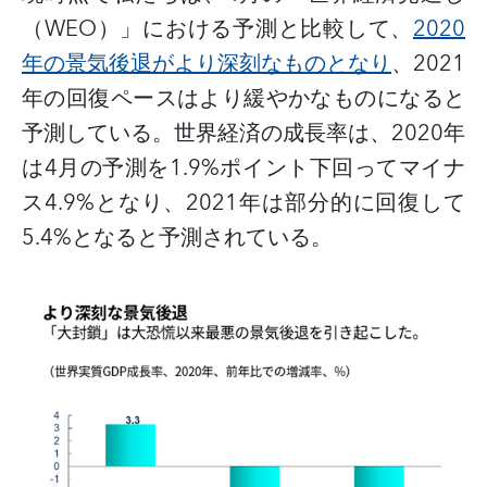
（
WEO
）」における予測と比較して、
2020
年の景気後退がより深刻なものとなり
、
2021
年の回復ペースはより緩やかなものになると
予測している。世界経済の成長率は、
2020
年
は
4
月の予測を
1.9%
ポイント下回ってマイナ
ス
4.9%
となり、
2021
年は部分的に回復して
5.4%
となると予測されている。