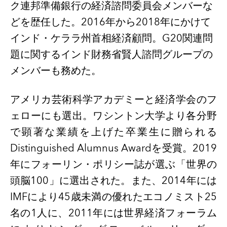
ク連邦準備銀行の経済諮問委員会メンバーな
どを歴任した。
2016
年から
2018
年にかけて
インド・ケララ州首相経済顧問。
G20
関連問
題に関するインド財務省賢人諮問グループの
メンバーも務めた。
アメリカ芸術科学アカデミーと経済学会のフ
ェローにも選出。ワシントン大学より各分野
で顕著な業績を上げた卒業生に贈られる
Distinguished Alumnus Award
を受賞。
2019
年にフォーリン・ポリシー誌が選ぶ「世界の
頭脳
100
」に選出された。また、
2014
年には
IMF
により
45
歳未満の優れたエコノミスト
25
名の
1
人に、
2011
年には世界経済フォーラム