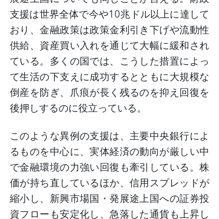
支援は世界全体で今や
10
兆ドル以上に達して
おり、金融政策は政策金利引き下げや流動性
供給、資産買い入れを通じて大幅に緩和され
ている。多くの国では、こうした措置によっ
て生活の下支えに成功するとともに大規模な
倒産を防ぎ、爪痕が長く残るのを抑え回復を
後押しするのに役立っている。
このような異例の支援は、主要中央銀行によ
るものを中心に、実体経済の動向が厳しい中
で金融環境の力強い回復も牽引している。株
価が持ち直しているほか、信用スプレッドが
縮小し、新興市場国・発展途上国への証券投
資フローも安定化し、急落した通貨も上昇し