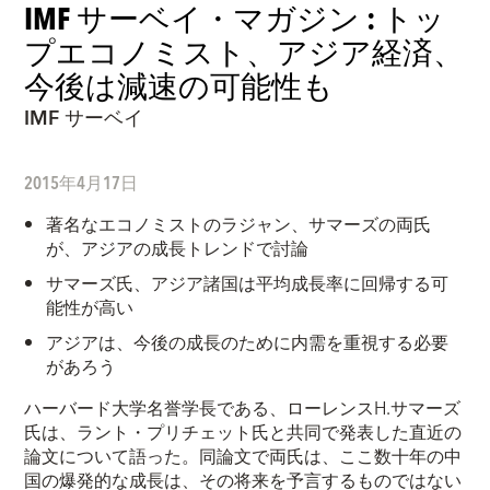
IMF サーベイ・マガジン : トッ
プエコノミスト、アジア経済、
今後は減速の可能性も
IMF サーベイ
2015年4月17日
著名なエコノミストのラジャン、サマーズの両氏
が、アジアの成長トレンドで討論
サマーズ氏、アジア諸国は平均成長率に回帰する可
能性が高い
アジアは、今後の成長のために内需を重視する必要
があろう
ハ
ーバード大学名誉学長である、ローレンスH.サマーズ
氏は、ラント・プリチェット氏と共同で発表した直近の
論文について語った。同論文で両氏は、ここ数十年の中
国の爆発的な成長は、その将来を予言するものではない