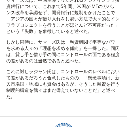
サマーズ氏は、中国主導で設立されるアジアインフラ投
資銀行について、これまで5年間、米国がIMFのガバナ
ンス改革を承認せず、開発銀行に規制をかけたことで
「アジアの国々が借り入れをし易い方法で大々的なイン
フラプロジェクトを行うことがほとんど不可能だった」
という「失敗」を象徴していると述べた。
しかし同時に、サマーズ氏は、融資機関で平等なパワー
を求める人々の「理想を求める傾向」を一掃した。同氏
は、貸し手と借り手の間にコントロールの面である程度
の差があるのは当然であると述べた。
これに対しラジャン氏は、コントロールのレベルにおい
て差があるだろうと合意したものの、「懸念事項は、新
興市場国・地域にも資金はあるが、そうした融資を行う
制度的構造を我々はまだ備えていないことだ」と述べ
た。