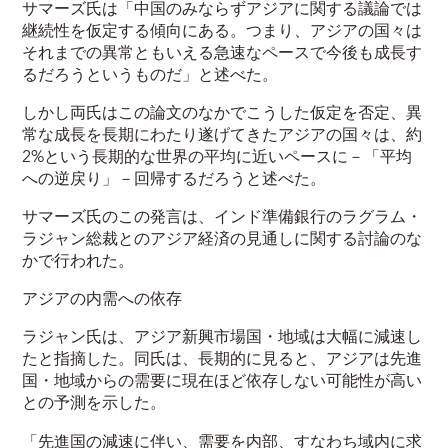
サマーズ氏は「中国のみならずアジアに関する議論では
継続性を仮定する傾向にある。つまり、アジアの国々は
それまでの異常ともいえる急速なペースで今後も成長す
るだろうというものだ」と述べた。
しかし両氏はこの論文のなかでこうした仮定を否定、異
常な成長を長期にわたり遂げてきたアジアの国々は、約
2%という長期的な世界の平均に近いペースに－「平均
への逆戻り」－回帰するだろうと述べた。
サマーズ氏のこの発言は、インド準備銀行のラグラム・
ラジャン総裁とのアジア経済の見通しに関する討論のな
かで行われた。
アジアの内需への依存
ラジャン氏は、アジア新興市場国・地域は大幅に減速し
たと指摘した。同氏は、長期的に見ると、アジアは先進
国・地域からの需要に現在ほど依存しない可能性が高い
との予測を示した。
「先進国の減速に伴い、需要を内部、すなわち域内に求