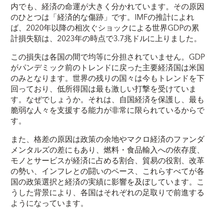
内でも、経済の命運が大きく分かれています。その原因
のひとつは「経済的な傷跡」です。IMFの推計によれ
ば、2020年以降の相次ぐショックによる世界GDPの累
計損失額は、2023年の時点で3.7兆ドルに上りました。
この損失は各国の間で均等に分担されていません。GDP
がパンデミック前のトレンドに戻った主要経済国は米国
のみとなります。世界の残りの国々は今もトレンドを下
回っており、低所得国は最も激しい打撃を受けていま
す。なぜでしょうか。それは、自国経済を保護し、最も
脆弱な人々を支援する能力が非常に限られているからで
す。
また、格差の原因は政策の余地やマクロ経済のファンダ
メンタルズの差にもあり、燃料・食品輸入への依存度、
モノとサービスが経済に占める割合、貿易の役割、改革
の勢い、インフレとの闘いのペース、これらすべてが各
国の政策選択と経済の実績に影響を及ぼしています。こ
うした背景により、各国はそれぞれの足取りで前進する
ようになっています。