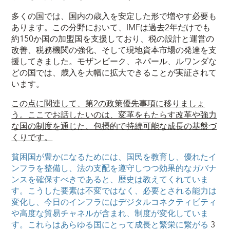
多くの国では、国内の歳入を安定した形で増やす必要も
あります。この分野において、IMFは過去2年だけでも
約150か国の加盟国を支援しており、税の設計と運営の
改善、税務機関の強化、そして現地資本市場の発達を支
援してきました。モザンビーク、ネパール、ルワンダな
どの国では、歳入を大幅に拡大できることが実証されて
います。
この点に関連して、第2の政策優先事項に移りましょ
う。ここでお話したいのは、変革をもたらす改革や強力
な国の制度を通じた、包摂的で持続可能な成長の基盤づ
くりです。
貧困国が豊かになるためには、国民を教育し、優れたイ
ンフラを整備し、法の支配を遵守しつつ効果的なガバナ
ンスを確保すべきであると、歴史は教えてくれていま
す。こうした要素は不変ではなく、必要とされる能力は
変化し、今日のインフラにはデジタルコネクティビティ
や高度な貿易チャネルが含まれ、制度が変化していま
す。これらはあらゆる国にとって成長と繁栄に繋がる
3