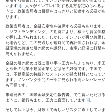
牽引する要素として、インフレ期待の重要性が高まって
います
[i]
。人々がインフレに対する見方を定められるよ
うに、政策当局者は目標をはっきりと伝達する必要があ
ります。
政策当局者は、金融安定性を確保する必要もあります。
「ソフトランディング」の期待により、様々な資産価格
が押し上げられました。しかし、インフレが再び急騰し
た場合など、この見通しが短時間で再評価されれば、金
融環境の急激な引き締めを誘発し、市場と経済に打撃を
与えかねません。
金融の引き締めは既に借り手へ圧力を与えており、米国
と欧州の商業不動産企業などはその好例です。中国で
は、不動産業の持続的なストレスが懸念材料となってい
ます。ノンバンク部門の一部に見られる高いレバレッジ
も同様です。
来週発表の「国際金融安定性報告書」でご覧いただける
ように、銀行もまた、圧力に直面しています
[ii]
。
そして我々は今、財政面で著しいリスクに直面していま