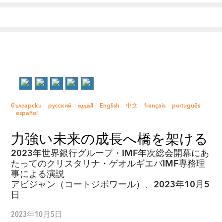
български
русский
العربية
English
中文
français
português
español
力強い未来の成長へ橋を架ける
2023年世界銀行グループ・IMF年次総会開幕にあ
たってのクリスタリナ・ゲオルギエバIMF専務理
事による演説
アビジャン（コートジボワール）、2023年10月5
日
2023年10月5日