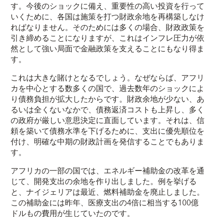
す。今後のショックに備え、重要性の高い投資を行って
いくために、各国は施策を打つ財政余地を再構築しなけ
ればなりません。そのためには多くの場合、財政政策を
引き締めることになりますが、これはインフレ圧力が依
然として強い局面で金融政策を支えることにもなり得ま
す。
これは大きな賭けとなるでしょう。なぜならば、アフリ
カを中心とする数多くの国で、過去数年のショックによ
り債務負担が拡大したからです。財政余地が少ない、あ
るいは全くないなかで、債務返済コストも上昇し、多く
の政府が厳しい意思決定に直面しています。それは、信
頼を築いて債務水準を下げるために、支出に優先順位を
付け、明確な中期の財政計画を発信することでもありま
す。
アフリカの一部の国では、エネルギー補助金の改革を通
じて、開発支出の余地を作り出しました。例を挙げる
と、ナイジェリアは最近、燃料補助金を廃止しました。
この補助金には昨年、医療支出の4倍に相当する100億
ドルもの費用が生じていたのです。