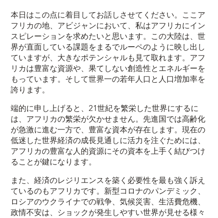
本日はこの点に着目してお話しさせてください。ここア
フリカの地、アビジャンにおいて、私はアフリカにイン
スピレーションを求めたいと思います。この大陸は、世
界が直面している課題をまるでルーペのように映し出し
ていますが、大きなポテンシャルも見て取れます。アフ
リカは豊富な資源や、果てしない創造性とエネルギーを
もっています。そして世界一の若年人口と人口増加率を
誇ります。
端的に申し上げると、21世紀を繁栄した世界にするに
は、アフリカの繁栄が欠かせません。先進国では高齢化
が急激に進む一方で、豊富な資本が存在します。現在の
低迷した世界経済の成長見通しに活力を注ぐためには、
アフリカの豊富な人的資源にその資本を上手く結びつけ
ることが鍵になります。
また、経済のレジリエンスを築く必要性を最も強く訴え
ているのもアフリカです。新型コロナのパンデミック、
ロシアのウクライナでの戦争、気候災害、生活費危機、
政情不安は、ショックが発生しやすい世界が見せる様々