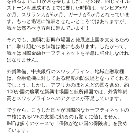
を得るまでに11か月を要しました。その後、同じマイル
ストーンを達成するまでに要した時間は、ザンビアが9
か月、スリランカが6か月、ガーナが5か月となっていま
す。もっと迅速に進展させたいところではありますが、
我々は然るべき方向に進んでいます！
それでも、脆弱な新興市場国と発展途上国を支えるため
に、取り組むべき課題は他にもあります。したがって、
我々は国際金融セーフティネットを早急に強化しなけれ
ばなりません。
外貨準備、中央銀行のスワップライン、地域金融取極
は、金融危機に対してある程度の防波堤となってくれる
でしょう。しかし、アフリカのほとんどの国を含め、約
100か国の脆弱な新興市場国と低所得国では、外貨準備
高とスワップラインへのアクセスが不足しています。
ですから、こうした国々が国際的なセーフティネットの
中核にあるIMFの支援に頼るのも驚くに値しません。
IMFは多くのケースで「保険がない国の保険者」を務め
ています。