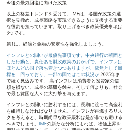
今後の景気回復に向けた政策
以上の格差トレンドを受けて、IMFは、各国が政策の選
択を見極め、成長戦略を実現できるように支援する重要
な役割を担っています。取り上げるべき政策優先事項は
3つです。
第1に、経済と金融の安定性を強化しましょう。
インフレとの闘いが最優先事項です。中央銀行の断固と
した行動と、責任ある財政政策のおかげで、インフレは
ほとんどの国で落ち着きつつありますが、依然として目
標を上回っており、一部の国ではこの状況が
2025年ま
で続く見込みです。 高インフレは消費者と投資家の信
頼を損ない、成長の基盤を蝕み、そして何よりも、社会
で最も貧困な人々に大打撃を与えます。
インフレとの闘いに勝利するには、長期に渡って高金利
を維持しなければなりません。インフレが再燃するリス
クを考えると、時期尚早な政策緩和は是が非でも避ける
べきでしょう。
IMF
の新たな分析によれば、物価上昇を