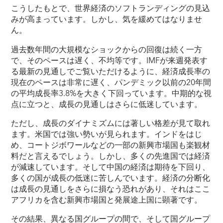
こうしたもとで、世界経済のソフトランディングの見込
みが高まっています。しかし、気を緩めてはなりませ
ん。
過去数年間の大規模なショックからの回復は続く一方
で、そのペースは遅く、不均等です。IMFが来週発表す
る最新の見通しでご覧いただけるように、経済成長率の
現在のペースは非常に遅く、パンデミック以前の20年間
の平均成長率3.8%を大きく下回っています。中期的な視
点に立つと、成長の見通しはさらに低迷しています。
ただし、成長のダイナミズムには著しい格差が見て取れ
ます。米国では強い勢いが見られます。インドをはじ
め、コートジボワールなどの一部の新興市場国も楽観材
料だと言えるでしょう。しかし、多くの先進国では経済
が減速しています。そして中国の経済は期待を下回り、
多くの国が成長の低迷に苦しんでいます。経済の分断化
は成長の見通しをさらに損なう恐れがあり、それはここ
アフリカを含む新興市場国と発展途上国に顕著です。
その結果、異なる国グループの間で、そして国グループ