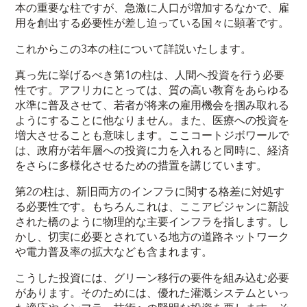
本の重要な柱ですが、急激に人口が増加するなかで、雇
用を創出する必要性が差し迫っている国々に顕著です。
これからこの3本の柱について詳説いたします。
真っ先に挙げるべき第1の柱は、人間へ投資を行う必要
性です。アフリカにとっては、質の高い教育をあらゆる
水準に普及させて、若者が将来の雇用機会を掴み取れる
ようにすることに他なりません。また、医療への投資を
増大させることも意味します。ここコートジボワールで
は、政府が若年層への投資に力を入れると同時に、経済
をさらに多様化させるための措置を講じています。
第2の柱は、新旧両方のインフラに関する格差に対処す
る必要性です。もちろんこれは、ここアビジャンに新設
された橋のように物理的な主要インフラを指します。し
かし、切実に必要とされている地方の道路ネットワーク
や電力普及率の拡大なども含まれます。
こうした投資には、グリーン移行の要件を組み込む必要
があります。そのためには、優れた灌漑システムといっ