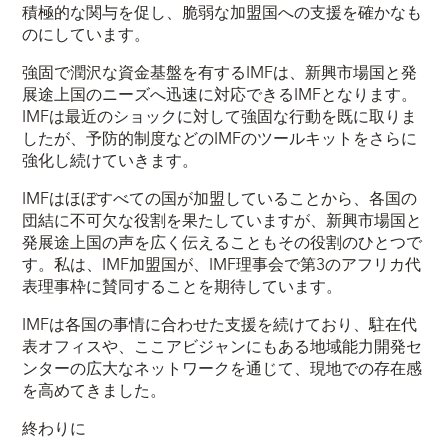
積極的な関与を促し、脆弱な加盟国への支援を確かなも
のにしています。
強固で潤沢な資金基盤を有するIMFは、新興市場国と発
展途上国のニーズへ迅速に対応できるIMFとなります。
IMFは最近のショックに対して強固な行動を既に取りま
したが、予防的制度などのIMFのツールキットをさらに
強化し続けていきます。
IMFはほぼすべての国が加盟していることから、各国の
団結に不可欠な役割を果たしていますが、新興市場国と
発展途上国の声を広く伝えることもその役割のひとつで
す。私は、IMF加盟国が、IMF理事会で第3のアフリカ代
表理事枠に賛同することを期待しています。
IMFは各国の事情に合わせた支援を続けており、駐在代
表オフィスや、ここアビジャンにもある地域能力開発セ
ンターの広大なネットワークを通じて、現地での存在感
を高めてきました。
終わりに