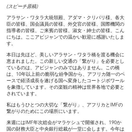
(スピーチ原稿)
アラサン・ワタラ大統領殿、アダマ・クリバリ様、各大
臣の皆様、国会議員の皆様、外交官の皆様、国際機関の
指導者の皆様、ご来賓の皆様、淑女・紳士の皆様、こん
にちは。ここアビジャンでの温かい歓迎に感謝いたしま
す。
本日は先ほど、美しいアラサン・ワタラ橋を渡る機会に
恵まれました。この新しい交通の「繋がり」を必要とし
ているのは、アビジャンのみではありません。この橋
は、10年以上前の脆弱な紛争国から、アフリカ随一のペ
ースで経済成長を遂げる国へ変身したコートジボワール
を象徴しています。その楽観の精神は世界各地で必要と
されています。
私はもうひとつの大切な「繋がり」、アフリカとIMFの
繋がりのためにこの場所にいます。
来週にはIMF年次総会がマラケシュで開催され、190か
国の財務大臣と中央銀行総裁が一堂に会します。今年は