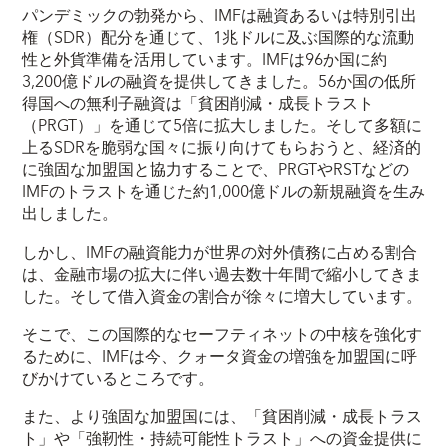
パンデミックの勃発から、IMFは融資あるいは特別引出
権（SDR）配分を通じて、1兆ドルに及ぶ国際的な流動
性と外貨準備を活用しています。IMFは96か国に約
3,200億ドルの融資を提供してきました。56か国の低所
得国への無利子融資は「貧困削減・成長トラスト
（PRGT）」を通じて5倍に拡大しました。そして多額に
上るSDRを脆弱な国々に振り向けてもらおうと、経済的
に強固な加盟国と協力することで、PRGTやRSTなどの
IMFのトラストを通じた約1,000億ドルの新規融資を生み
出しました。
しかし、IMFの融資能力が世界の対外債務に占める割合
は、金融市場の拡大に伴い過去数十年間で縮小してきま
した。そして借入資金の割合が徐々に増大しています。
そこで、この国際的なセーフティネットの中核を強化す
るために、IMFは今、クォータ資金の増強を加盟国に呼
びかけているところです。
また、より強固な加盟国には、「貧困削減・成長トラス
ト」や「強靭性・持続可能性トラスト」への資金提供に