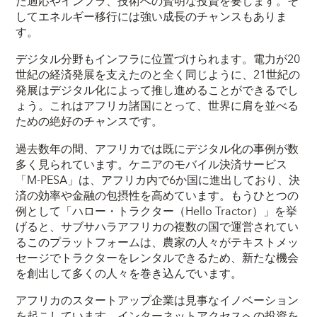
た適応やインフラ、技術への賢明な投資を要します。そ
してエネルギー移行には強い成長のチャンスもありま
す。
デジタル分野もインフラに位置づけられます。電力が20
世紀の経済発展を支えたのと全く同じように、21世紀の
発展はデジタル化によって推し進めることができるでし
ょう。これはアフリカ諸国にとって、世界に肩を並べる
ための絶好のチャンスです。
過去数年の間、アフリカでは既にデジタル化の事例が数
多く見られています。ケニアのモバイル決済サービス
「M-PESA」は、アフリカ内で6か国に進出しており、決
済の効率や金融の包摂性を高めています。もうひとつの
例として「ハロー・トラクター（Hello Tractor）」を挙
げると、サブサハラアフリカの複数の国で運営されてい
るこのプラットフォームは、農家の人々がテキストメッ
セージでトラクターをレンタルできるため、新たな機会
を創出して多くの人々を巻き込んでいます。
アフリカのスタートアップ企業は見事なイノベーション
を起こしています。インターネットアクセスへの投資を