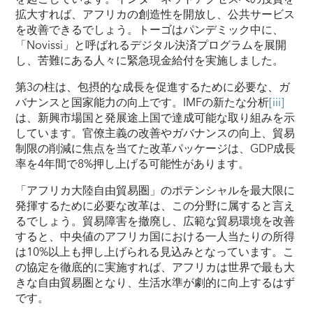
拡大すれば、アフリカの創造性を開放し、公共サービス
を改善できるでしょう。トーゴはパンデミック中に、
「Novissi」と呼ばれるデジタル決済プログラムを展開
し、苦難にある人々に緊急現金給付を実施しました。
第3の柱は、包摂的な成長を促進するために必要な、ガ
バナンスと国家能力の向上です。IMFの新たな分析
[iii]
は、新興市場国と発展途上国で達成可能な取り組みを示
しています。官僚主義の改善やガバナンスの向上、貿易
制限の削減に焦点を当てた改革パッケージは、GDP成長
率を4年間で8%押し上げる可能性があります。
「アフリカ大陸自由貿易圏」のポテンシャルを最大限に
発揮するために必要な改革は、この分野に属すると言え
るでしょう。貿易障害を撤廃し、広範な貿易環境を改善
すると、中央値のアフリカ国における一人当たりの所得
は10%以上も押し上げられる見込みとなっています。こ
の協定を徹底的に実施すれば、アフリカは世界で最も大
きな自由貿易圏となり、生活水準が劇的に向上するはず
です。