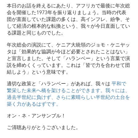
本日のお話を終えるにあたり、アフリカで最後に年次総
会を開催した1973年を振り返りましょう。当時の代表
団が直面していた課題の多くは、高インフレ、紛争、そ
して経済の根本的な転換という、我々が今日直面してい
る課題と同じものでした。
年次総会の演説にて、ケニア大統領のジョモ・ケニヤッ
タは「効果的な協調が今ほど必要とされたことはない」
と宣言しました。そして「ハランベー」という言葉で演
説を締めくくっています。これは「皆で力を合わせて団
結しよう」という意味です。
適切な政策と「ハランベー」があれば、我々は
平和で
繁栄した未来へ橋を架けることができます。我々には、
過去半世紀に負けず、さらに素晴らしい半世紀の土台を
築く力があるはずです。
オン・ネ・アンサンブル！
ご清聴ありがとうございました。