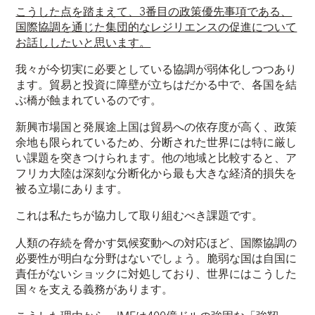
こうした点を踏まえて、3番目の政策優先事項である、
国際協調を通じた集団的なレジリエンスの促進について
お話ししたいと思います。
我々が今切実に必要としている協調が弱体化しつつあり
ます。貿易と投資に障壁が立ちはだかる中で、各国を結
ぶ橋が蝕まれているのです。
新興市場国と発展途上国は貿易への依存度が高く、政策
余地も限られているため、分断された世界には特に厳し
い課題を突きつけられます。他の地域と比較すると、ア
フリカ大陸は深刻な分断化から最も大きな経済的損失を
被る立場にあります。
これは私たちが協力して取り組むべき課題です。
人類の存続を脅かす気候変動への対応ほど、国際協調の
必要性が明白な分野はないでしょう。脆弱な国は自国に
責任がないショックに対処しており、世界にはこうした
国々を支える義務があります。