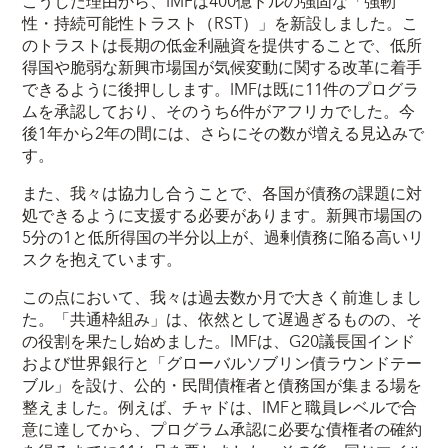
こうした理由から、IMFは400億ドルの強固な「強靭
性・持続可能性トラスト（RST）」を新設しました。こ
のトラストは長期の低金利融資を提供することで、低所
得国や脆弱な新興市場国が気候変動に関する改革に着手
できるように後押しします。IMFは既に11件のプログラ
ムを承認しており、そのうち6件がアフリカでした。今
後1年から2年の間には、さらにその数が増える見込みで
す。
また、我々は協力し合うことで、各国が債務の課題に対
処できるように支援する必要があります。新興市場国の
5分の1と低所得国の半分以上が、過剰債務に陥る高いリ
スクを抱えています。
この点において、我々は過去数か月で大きく前進しまし
た。「共通枠組み」は、依然として遅過ぎるものの、そ
の役割を果たし始めました。IMFは、G20議長国インド
および世界銀行と「グローバルソブリン債ラウンドテー
ブル」を設け、公的・民間債権者と債務国が集まる場を
整えました。例えば、チャドは、IMFと職員レベルで合
意に達してから、プログラム承認に必要な債権者の確約