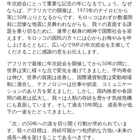
年次総会にとって重要な記念の年になるでしょう。なぜ
ならば、アフリカでの開催は、1973年のナイロビから
実に50年ぶりとなるからです。モロッコはわずか数週間
前に悲惨な地震に見舞われながらも、我々の直面する課
題を乗り切るために、連帯と献身の精神で国際社会を迎
えます。モロッコの国民の方々には心からお悔やみを申
し上げるとともに、広い心でIMFの年次総会を主催して
くださることに感謝の意をお伝えします。
アフリカで最後に年次総会を開催してから50年の間に、
世界は実に様々な点で変化を遂げてきました。平均寿命
は伸び、世界の貧困は改善し、国際通貨制度は変動相場
制に適合し、テクノロジーは仕事や娯楽、コミュニケー
ションのあり方を変えました。しかし、国内格差や各国
間の格差は拡大し、我々は人類の存続を脅かす気候危機
にも直面しています。そして過去10年間は、成長率が低
下の一途をたどってきました。
「次」の50年への道を切り開く行動が求められていま
す。我々の目標は、持続可能かつ包摂的な力強い未来の
成長へ橋を架けることであるべきです。