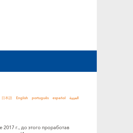
日本語
English
português
español
العربية
 2017 г., до этого проработав