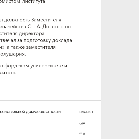
омистом Института
.
мал должность Заместителя
начейства США. До этого он
естителя директора
твечал за подготовку доклада
, а также заместителя
полушария.
Оксфордском университете и
ситете.
ЕССИОНАЛЬНОЙ ДОБРОСОВЕСТНОСТИ
ENGLISH
عربي
中文